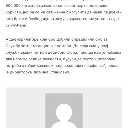
500.000 km зато је занављање возног парка од велике
користи, јер ћемо на овај начин омогућити да наши пацијенти
што брже и безбедније стижу до здравствених установа где
су упућени.
А дефибрилаторе које смо добили определили смо за
Службу хитне медицинске помоћи. До сада смо у овој
служби имали четири дефибрилатора, тако да нам је набавка
два нова од велике важности, будући да постоји повећана
потреба за збрињавањем најугроженијих пацијената“, рекла
је директорка Јасмина Станковић.