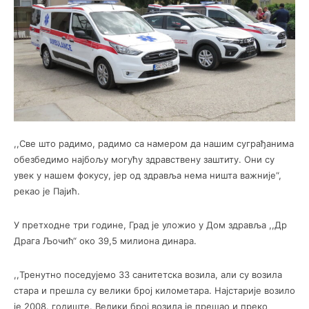
,,Све што радимо, радимо са намером да нашим суграђанима
обезбедимо најбољу могућу здравствену заштиту. Они су
увек у нашем фокусу, јер од здравља нема ништа важније“,
рекао је Пајић.
У претходне три године, Град је уложио у Дом здравља ,,Др
Драга Љочић“ око 39,5 милиона динара.
,,Тренутно поседујемо 33 санитетска возила, али су возила
стара и прешла су велики број километара. Најстарије возило
је 2008. годиште. Велики број возила је прешао и преко