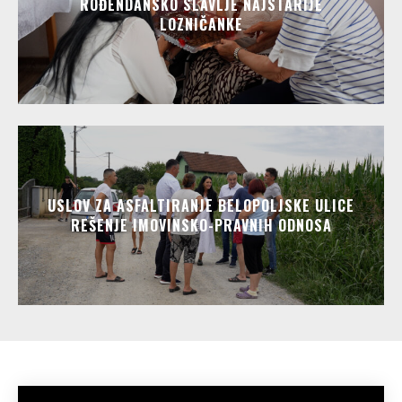
ROĐENDANSKO SLAVLJE NAJSTARIJE
LOZNIČANKE
USLOV ZA ASFALTIRANJE BELOPOLJSKE ULICE
REŠENJE IMOVINSKO-PRAVNIH ODNOSA