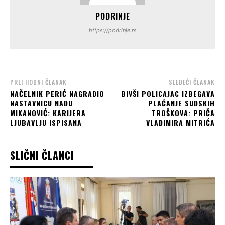
PODRINJE
https://podrinje.rs
PRETHODNI ČLANAK
SLEDEĆI ČLANAK
NAČELNIK PERIĆ NAGRADIO
BIVŠI POLICAJAC IZBEGAVA
NASTAVNICU NADU
PLAĆANJE SUDSKIH
MIKANOVIĆ: KARIJERA
TROŠKOVA: PRIČA
LJUBAVLJU ISPISANA
VLADIMIRA MITRIĆA
SLIČNI ČLANCI