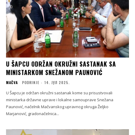
U ŠAPCU ODRŽAN OKRUŽNI SASTANAK SA
MINISTARKOM SNEŽANOM PAUNOVIĆ
MAČVA
PODRINJE
-
14. ЈУЛ 2025.
U Šapcu je održan okružni sastanak kome su prisustvovali
ministarka državne uprave i lokalne samouprave Snežana
Paunović, načelnik Mačvanskog upravnog okruga Željko
Marjanović, gradonačelnica...