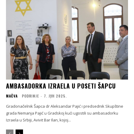
AMBASADORKA IZRAELA U POSETI ŠAPCU
MAČVA
PODRINJE
-
7. ЈУН 2025.
Gradonačelnik Šapca dr Aleksandar Pajić i predsednik Skupštine
grada Nemanja Pajić u Gradskoj kući ugostili su ambasadorku
Izraela u Srbiji, Avivit Bar Ilan, kojoj...