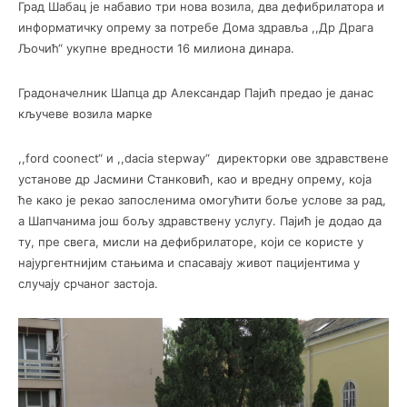
Град Шабац је набавио три нова возила, два дефибрилатора и
информатичку опрему за потребе Дома здравља ,,Др Драга
Љочић“ укупне вредности 16 милиона динара.
Градоначелник Шапца др Александар Пајић предао је данас
кључеве возила марке
,,ford coonect“ и ,,dacia stepway“ директорки ове здравствене
установе др Јасмини Станковић, као и вредну опрему, која
ће како је рекао запосленима омогућити боље услове за рад,
а Шапчанима још бољу здравствену услугу. Пајић је додао да
ту, пре свега, мисли на дефибрилаторе, који се користе у
најургентнијим стањима и спасавају живот пацијентима у
случају срчаног застоја.