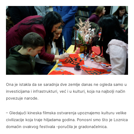
Ona je istakla da se saradnja dve zemlje danas ne ogleda samo u
investicijama i infrastrukturi, već i u kulturi, koja na najbolji način
povezuje narode.
– Gledajući kineska filmska ostvarenja upoznajemo kulturu velike
civilizacije koja traje hiljadama godina. Ponosni smo što je Loznica
domaćin ovakvog festivala -poručila je gradonačelnica.