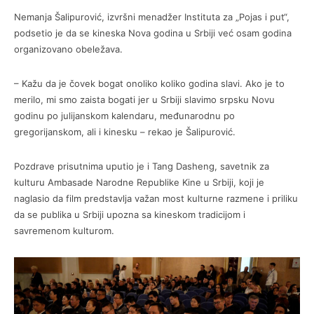
Nemanja Šalipurović, izvršni menadžer Instituta za „Pojas i put“,
podsetio je da se kineska Nova godina u Srbiji već osam godina
organizovano obeležava.
– Kažu da je čovek bogat onoliko koliko godina slavi. Ako je to
merilo, mi smo zaista bogati jer u Srbiji slavimo srpsku Novu
godinu po julijanskom kalendaru, međunarodnu po
gregorijanskom, ali i kinesku – rekao je Šalipurović.
Pozdrave prisutnima uputio je i Tang Dasheng, savetnik za
kulturu Ambasade Narodne Republike Kine u Srbiji, koji je
naglasio da film predstavlja važan most kulturne razmene i priliku
da se publika u Srbiji upozna sa kineskom tradicijom i
savremenom kulturom.