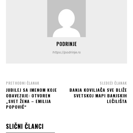
PODRINJE
https://podrinje.rs
PRETHODNI ČLANAK
SLEDEĆI ČLANAK
JUBILEJ SA IMENOM KOJE
BANJA KOVILJAČA SVE BLIŽE
OBAVEZUJE: OTVOREN
SVETSKOJ MAPI BANJSKIH
„SVET ŽENA – EMILIJA
LEČILIŠTA
POPOVIĆ“
SLIČNI ČLANCI