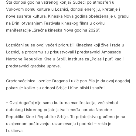
Šta donosi godina vatrenog konja? Sudeći po atmosferi u
Vukovom domu kulture u Loznici, donosi energiju, kretanje i
nove susrete kultura. Kineska Nova godina obeležena je u gradu
na Drini otvaranjem Festivala kineskog filma u okviru
manifestacije „Srećna kineska Nova godina 2026“.
Lozničani su se ovoj večeri pridružili Kinezima koji žive i rade u
Loznici, a programu su prisustvovali i predstavnici Ambasade
Narodne Republike Kine u Srbiji, Instituta za „Pojas i put“, kao i
predstavnici gradske uprave.
Gradonačelnica Loznice Dragana Lukić poručila je da ovaj događaj
pokazuje koliko su odnosi Srbije i Kine bliski i snažni.
– Ovaj događaj nije samo kulturna manifestacija, već simbol
dubokog i iskrenog prijateljstva između naroda Narodne
Republike Kine i Republike Srbije. To prijateljstvo građeno je na
uzajamnom poštovanju, razumevanju i podršci – rekla je
Lukićeva.