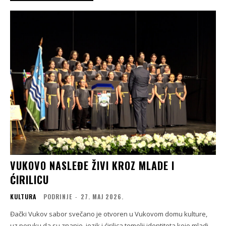
VUKOVO NASLEĐE ŽIVI KROZ MLADE I
ĆIRILICU
KULTURA
PODRINJE
-
27. МАЈ 2026.
Đački Vukov sabor svečano je otvoren u Vukovom domu kulture,
uz poruku da su znanje, jezik i ćirilica temelji identiteta koje mladi