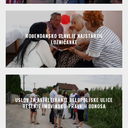
ROĐENDANSKO SLAVLJE NAJSTARIJE
LOZNIČANKE
USLOV ZA ASFALTIRANJE BELOPOLJSKE ULICE
REŠENJE IMOVINSKO-PRAVNIH ODNOSA