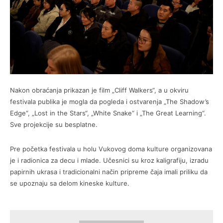
Nakon obraćanja prikazan je film „Cliff Walkers“, a u okviru
festivala publika je mogla da pogleda i ostvarenja „The Shadow’s
Edge“, „Lost in the Stars“, „White Snake“ i „The Great Learning“.
Sve projekcije su besplatne.
Pre početka festivala u holu Vukovog doma kulture organizovana
je i radionica za decu i mlade. Učesnici su kroz kaligrafiju, izradu
papirnih ukrasa i tradicionalni način pripreme čaja imali priliku da
se upoznaju sa delom kineske kulture.