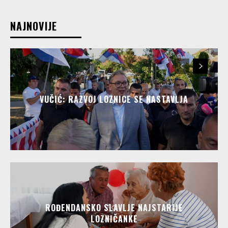
NAJNOVIJE
VUČIĆ: RAZVOJ LOZNICE SE NASTAVLJA
ROĐENDANSKO SLAVLJE NAJSTARIJE
LOZNIČANKE