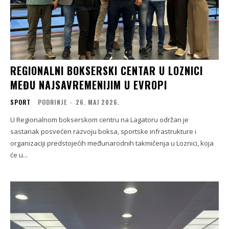
REGIONALNI BOKSERSKI CENTAR U LOZNICI
MEĐU NAJSAVREMENIJIM U EVROPI
SPORT
PODRINJE
-
26. МАЈ 2026.
U Regionalnom bokserskom centru na Lagatoru održan je
sastanak posvećen razvoju boksa, sportske infrastrukture i
organizaciji predstojećih međunarodnih takmičenja u Loznici, koja
će u...