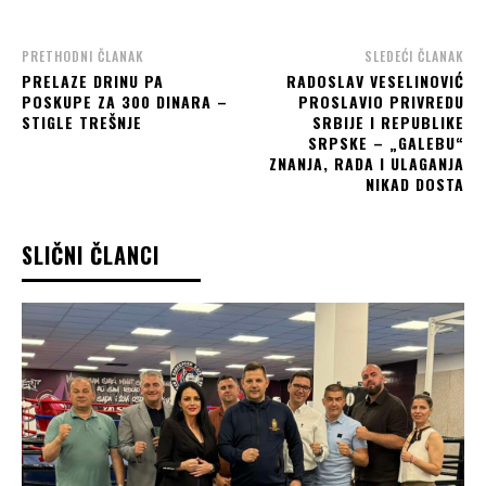
PRETHODNI ČLANAK
SLEDEĆI ČLANAK
PRELAZE DRINU PA
RADOSLAV VESELINOVIĆ
POSKUPE ZA 300 DINARA –
PROSLAVIO PRIVREDU
STIGLE TREŠNJE
SRBIJE I REPUBLIKE
SRPSKE – „GALEBU“
ZNANJA, RADA I ULAGANJA
NIKAD DOSTA
SLIČNI ČLANCI