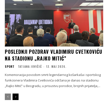
POSLEDNJI POZDRAV VLADIMIRU CVETKOVIĆU
NA STADIONU „RAJKO MITIĆ”
SPORT
TATJANA JOVIČIĆ
-
12. МАЈ 2026.
Komemoracija povodom smrti legendarnog košarkaša i sportskog
funkcionera Vladimira Cvetkovića održana je danas na stadionu
„Rajko Mitić” u Beogradu, u prisustvu porodice, brojnih prijatelja,...