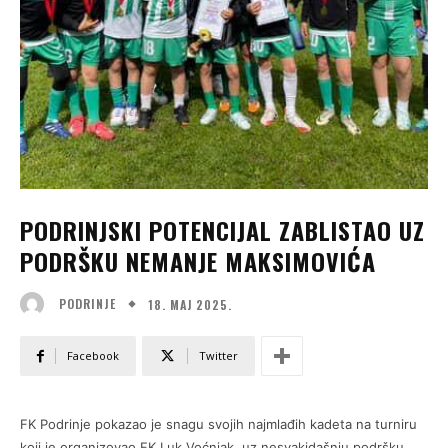
PODRINJSKI POTENCIJAL ZABLISTAO UZ
PODRŠKU NEMANJE MAKSIMOVIĆA
18. МАЈ 2025.
PODRINJE
Facebook
Twitter
FK Podrinje pokazao je snagu svojih najmlađih kadeta na turniru
koji je organizovao FK Luk Voćnjak, uz nesvakidašnju podršku,