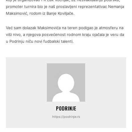
promoter turnira bio je naš proslavljeni reprezentativac Nemanja
Maksimović, rodom iz Banje Koviljače.
Već sam dolazak Maksimovića na teren podigao je atmosferu na
viši nivo, a njegova posvećenost rodnom kraju ojačala je veru da
u Podrinju niču novi fudbalski talenti.
PODRINJE
https://podrinje.rs