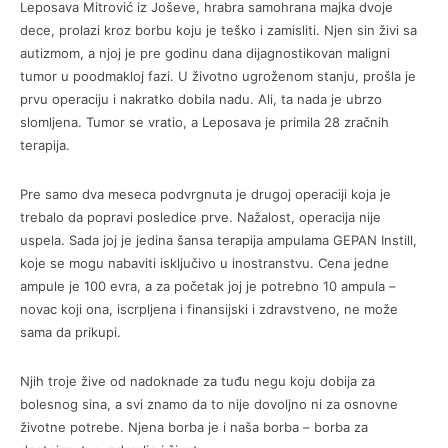
Leposava Mitrović iz Joševe, hrabra samohrana majka dvoje
dece, prolazi kroz borbu koju je teško i zamisliti. Njen sin živi sa
autizmom, a njoj je pre godinu dana dijagnostikovan maligni
tumor u poodmakloj fazi. U životno ugroženom stanju, prošla je
prvu operaciju i nakratko dobila nadu. Ali, ta nada je ubrzo
slomljena. Tumor se vratio, a Leposava je primila 28 zračnih
terapija.
Pre samo dva meseca podvrgnuta je drugoj operaciji koja je
trebalo da popravi posledice prve. Nažalost, operacija nije
uspela. Sada joj je jedina šansa terapija ampulama GEPAN Instill,
koje se mogu nabaviti isključivo u inostranstvu. Cena jedne
ampule je 100 evra, a za početak joj je potrebno 10 ampula –
novac koji ona, iscrpljena i finansijski i zdravstveno, ne može
sama da prikupi.
Njih troje žive od nadoknade za tuđu negu koju dobija za
bolesnog sina, a svi znamo da to nije dovoljno ni za osnovne
životne potrebe. Njena borba je i naša borba – borba za