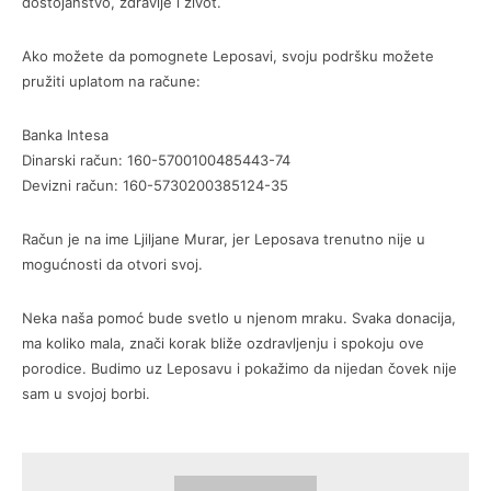
dostojanstvo, zdravlje i život.
Ako možete da pomognete Leposavi, svoju podršku možete
pružiti uplatom na račune:
Banka Intesa
Dinarski račun: 160-5700100485443-74
Devizni račun: 160-5730200385124-35
Račun je na ime Ljiljane Murar, jer Leposava trenutno nije u
mogućnosti da otvori svoj.
Neka naša pomoć bude svetlo u njenom mraku. Svaka donacija,
ma koliko mala, znači korak bliže ozdravljenju i spokoju ove
porodice. Budimo uz Leposavu i pokažimo da nijedan čovek nije
sam u svojoj borbi.