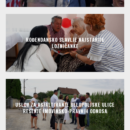
ROĐENDANSKO SLAVLJE NAJSTARIJE
LOZNIČANKE
USLOV ZA ASFALTIRANJE BELOPOLJSKE ULICE
REŠENJE IMOVINSKO-PRAVNIH ODNOSA