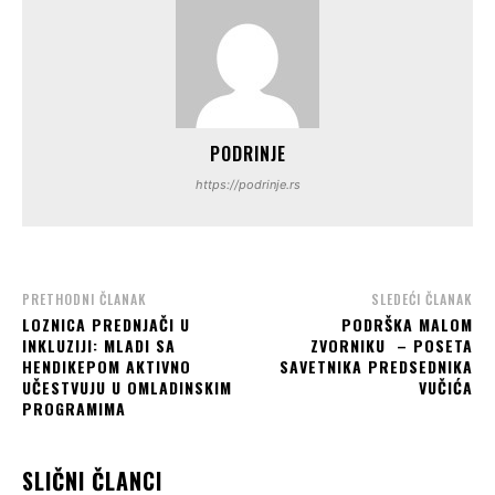
PODRINJE
https://podrinje.rs
PRETHODNI ČLANAK
SLEDEĆI ČLANAK
LOZNICA PREDNJAČI U
PODRŠKA MALOM
INKLUZIJI: MLADI SA
ZVORNIKU – POSETA
HENDIKEPOM AKTIVNO
SAVETNIKA PREDSEDNIKA
UČESTVUJU U OMLADINSKIM
VUČIĆA
PROGRAMIMA
SLIČNI ČLANCI