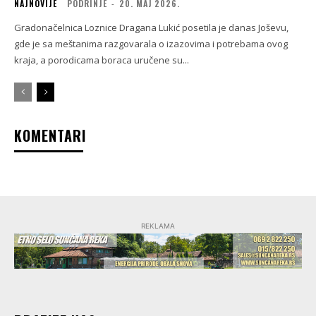
NAJNOVIJE
PODRINJE
-
20. МАЈ 2026.
Gradonačelnica Loznice Dragana Lukić posetila je danas Joševu,
gde je sa meštanima razgovarala o izazovima i potrebama ovog
kraja, a porodicama boraca uručene su...
KOMENTARI
REKLAMA