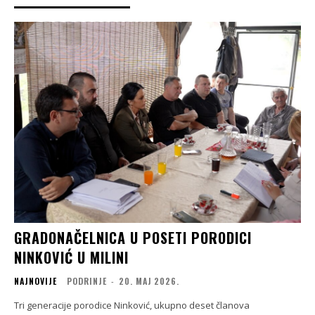
GRADONAČELNICA U POSETI PORODICI
NINKOVIĆ U MILINI
NAJNOVIJE
PODRINJE
-
20. МАЈ 2026.
Tri generacije porodice Ninković, ukupno deset članova