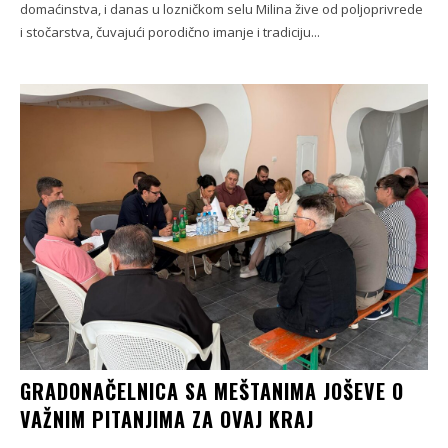
domaćinstva, i danas u lozničkom selu Milina žive od poljoprivrede
i stočarstva, čuvajući porodično imanje i tradiciju...
GRADONAČELNICA SA MEŠTANIMA JOŠEVE O
VAŽNIM PITANJIMA ZA OVAJ KRAJ