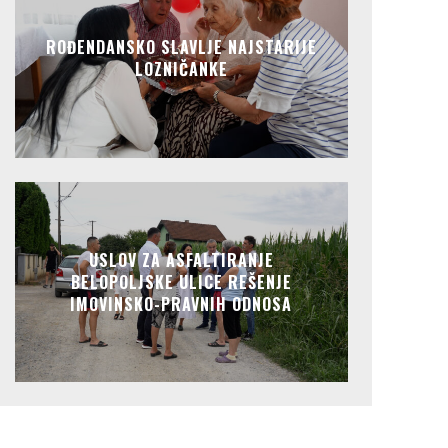
ROĐENDANSKO SLAVLJE NAJSTARIJE
LOZNIČANKE
USLOV ZA ASFALTIRANJE
BELOPOLJSKE ULICE REŠENJE
IMOVINSKO-PRAVNIH ODNOSA