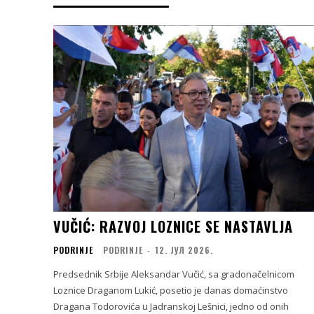
VUČIĆ: RAZVOJ LOZNICE SE NASTAVLJA
PODRINJE
PODRINJE
-
12. ЈУЛ 2026.
Predsednik Srbije Aleksandar Vučić, sa gradonačelnicom
Loznice Draganom Lukić, posetio je danas domaćinstvo
Dragana Todorovića u Jadranskoj Lešnici, jedno od onih