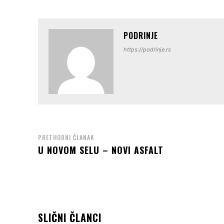
PODRINJE
https://podrinje.rs
PRETHODNI ČLANAK
U NOVOM SELU – NOVI ASFALT
SLIČNI ČLANCI