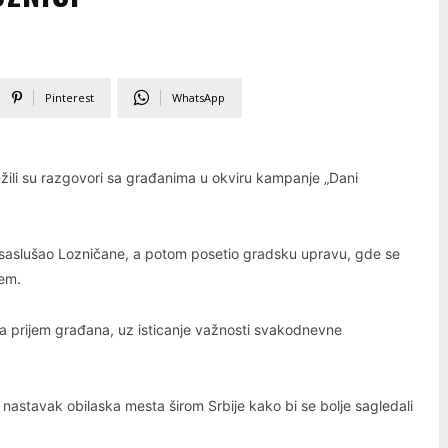
Pinterest
WhatsApp
žili su razgovori sa građanima u okviru kampanje „Dani
 saslušao Lozničane, a potom posetio gradsku upravu, gde se
em.
a prijem građana, uz isticanje važnosti svakodnevne
 nastavak obilaska mesta širom Srbije kako bi se bolje sagledali