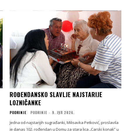
ROĐENDANSKO SLAVLJE NAJSTARIJE
LOZNIČANKE
PODRINJE
PODRINJE
-
9. ЈУЛ 2026.
Jedna od najstarijih sugrađanki, Milisavka Petković, proslavila
je danas 102. rođendan u Domu za stara lica „Carski konak” u