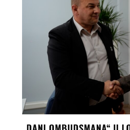
„DANI OMBUDSMANA“ U LO