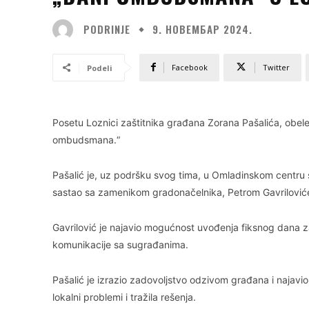
PODRINJE
9. НОВЕМБАР 2024.
Facebook
Twitter
Podeli
Posetu Loznici zaštitnika građana Zorana Pašalića, obele
ombudsmana.“
Pašalić je, uz podršku svog tima, u Omladinskom centru
sastao sa zamenikom gradonačelnika, Petrom Gavrilović
Gavrilović je najavio mogućnost uvođenja fiksnog dana z
komunikacije sa sugrađanima.
Pašalić je izrazio zadovoljstvo odzivom građana i najavio
lokalni problemi i tražila rešenja.