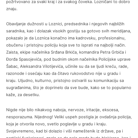
požrtvovano za svaki kraj i za svakog čoveka. Lozničani to dobro
znaju.
Obavljanje dužnosti u Loznici, predsednika i njegovih najbližih
saradnika, kao i dolazak visokih gostiju sa gotovo svih meridijana,
pokazalo je da Loznica konačno ima kadrovsku, profesionalnu,
obučenu i pristojnu policiju koja sve to isprati na najbolji način.
Zaista, ekipe načelnika Srđana Brkića, komandira Petra Grbića i
Đorđa Spasojevića, pod budnim okom načelnika Policijske uprave
Šabac, Aleksandra Vilotijevića, učinile su da se ljudi kreću, rade,
razonode i osećaju kao da čitavo rukovodstvo nije u gradu i
kraju. Uljudno, kulturno, pristojno ostvarili su komunikaciju sa
sugrađanima, što je doprinelo da sve bude, kako se to popularno
kaže, za desetku.
Nigde nije bilo nikakvog naboja, nervoze, iritacije, ekscesa,
nesporazuma. Nijednog! Veliki uspeh postigla je ovdašnja policija,
koja je otvorila novo, svetlo poglavlje u gradu i kraju.
Svojevremeno, kad bi dolazio i viši nameštenik iz države, pa i