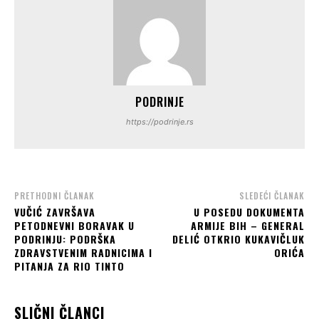
PODRINJE
https://podrinje.rs
PRETHODNI ČLANAK
SLEDEĆI ČLANAK
VUČIĆ ZAVRŠAVA
U POSEDU DOKUMENTA
PETODNEVNI BORAVAK U
ARMIJE BIH – GENERAL
PODRINJU: PODRŠKA
DELIĆ OTKRIO KUKAVIČLUK
ZDRAVSTVENIM RADNICIMA I
ORIĆA
PITANJA ZA RIO TINTO
SLIČNI ČLANCI