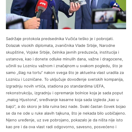
Sadržaje protokola predsednika Vučića teško je i pobrojati.
Dolazak visokih diplomata, zvaničnika Vlade Srbije, Narodne
skupštine, Vojske Srbije, čelnika javnih preduzeća, institucija i
ustanova, kao i donete odluke minulih dana, važne i dragocene,
učinili su Loznicu važnom i značajnom u svakom pogledu, što je
samo „šlag na tortu“ nakon svega što je aktuelna vlast uradila za
Loznicu i Lozničane. To uključuje dovođenje svetskih kompanija,
izgradnju novih vrtića, stadiona po standardima UEFA,
rekonstrukciju, izgradnju i opremanje bolnice koja je sada poput
„malog Hjustona“, sređivanje kasarne koja sada izgleda „kao u
bajci“, a do skoro je bila ruina bez nade. Svaki častan čovek bojao
se da ne ode u ruke alavih tajkuna, što je nekada bilo uobičajeno.
Njeno uređenje, uz sve pobrojano, pokazalo je da ništa nije isto
kao pre i da ova vlast radi odgovorno, savesno, posvećeno i