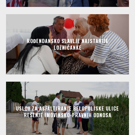
ROĐENDANSKO SLAVLJE NAJSTARIJE
LOZNIČANKE
USLOV ZA ASFALTIRANJE BELOPOLJSKE ULICE
REŠENJE IMOVINSKO-PRAVNIH ODNOSA