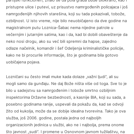
partijski funkcioneri, znalo se da pola grada bude blokirano, kao i
pristupne ulice i putevi, uz prisustvo namrgođenih policajaca i još
namrgođenijih njihovih starešina, koji su tada pokazivali, tobože,
ozbiljnost. U isto vreme, nije bilo neuobičajeno da dve godine na
magistralnom putu Loznica–Šabac nema nijedne patrole u
večernjim i jutarnjim satima, kao i da, kad bi dobili obaveštenje da
neko nosi drogu, ako su već bili spremni da hapse, zajedno
odlaze načelnik, komandir i šef Odeljenja kriminalističke policije,
kako ne bi procurile informacije, što je godinama bila gotovo
uobičajena pojava.
Lozničani su često imali muke kada dolaze „važni ljudi“, ali su
mogli samo da gunđaju. Ne daj Bože ništa više od toga. Sve to je
bilo u sadejstvu sa namrgođenim i tobože smrtno ozbiljnim
inspektorima Državne bezbednosti, a kasnije BIA, koji su sada, a
posebno godinama ranije, uspevali da pokažu da, kad se odvoji
žito od kukolja, može da se dobije idealna tvorevina. Tako je ova
služba, još 2006. godine, postala jedna od najboljih
organizacionih jedinica u službi, ako ne i najbolja, prema onome
što javnost „sudi“. I promene u Osnovnom javnom tužilaštvu, na