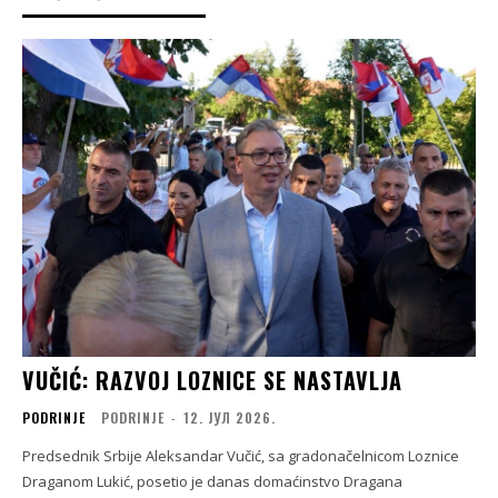
VUČIĆ: RAZVOJ LOZNICE SE NASTAVLJA
PODRINJE
PODRINJE
-
12. ЈУЛ 2026.
Predsednik Srbije Aleksandar Vučić, sa gradonačelnicom Loznice
Draganom Lukić, posetio je danas domaćinstvo Dragana