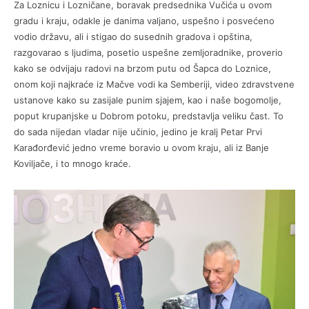
Za Loznicu i Lozničane, boravak predsednika Vučića u ovom
gradu i kraju, odakle je danima valjano, uspešno i posvećeno
vodio državu, ali i stigao do susednih gradova i opština,
razgovarao s ljudima, posetio uspešne zemljoradnike, proverio
kako se odvijaju radovi na brzom putu od Šapca do Loznice,
onom koji najkraće iz Mačve vodi ka Semberiji, video zdravstvene
ustanove kako su zasijale punim sjajem, kao i naše bogomolje,
poput krupanjske u Dobrom potoku, predstavlja veliku čast. To
do sada nijedan vladar nije učinio, jedino je kralj Petar Prvi
Karađorđević jedno vreme boravio u ovom kraju, ali iz Banje
Koviljače, i to mnogo kraće.