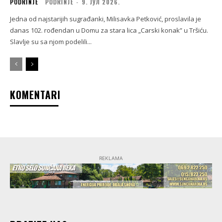
PODRINJE
PODRINJE
-
9. ЈУЛ 2026.
Jedna od najstarijih sugrađanki, Milisavka Petković, proslavila je
danas 102. rođendan u Domu za stara lica „Carski konak” u Tršiću.
Slavlje su sa njom podelili...
KOMENTARI
REKLAMA