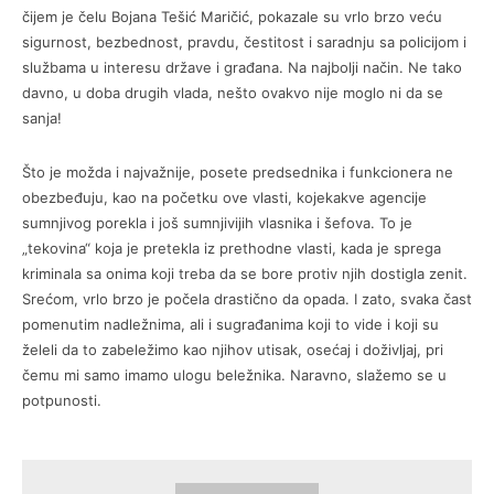
čijem je čelu Bojana Tešić Maričić, pokazale su vrlo brzo veću
sigurnost, bezbednost, pravdu, čestitost i saradnju sa policijom i
službama u interesu države i građana. Na najbolji način. Ne tako
davno, u doba drugih vlada, nešto ovakvo nije moglo ni da se
sanja!
Što je možda i najvažnije, posete predsednika i funkcionera ne
obezbeđuju, kao na početku ove vlasti, kojekakve agencije
sumnjivog porekla i još sumnjivijih vlasnika i šefova. To je
„tekovina“ koja je pretekla iz prethodne vlasti, kada je sprega
kriminala sa onima koji treba da se bore protiv njih dostigla zenit.
Srećom, vrlo brzo je počela drastično da opada. I zato, svaka čast
pomenutim nadležnima, ali i sugrađanima koji to vide i koji su
želeli da to zabeležimo kao njihov utisak, osećaj i doživljaj, pri
čemu mi samo imamo ulogu beležnika. Naravno, slažemo se u
potpunosti.