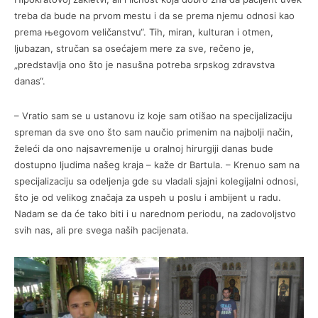
treba da bude na prvom mestu i da se prema njemu odnosi kao
prema њegovom veličanstvu“. Tih, miran, kulturan i otmen,
ljubazan, stručan sa osećajem mere za sve, rečeno je,
„predstavlja ono što je nasušna potreba srpskog zdravstva
danas“.
– Vratio sam se u ustanovu iz koje sam otišao na specijalizaciju
spreman da sve ono što sam naučio primenim na najbolji način,
želeći da ono najsavremenije u oralnoj hirurgiji danas bude
dostupno ljudima našeg kraja – kaže dr Bartula. – Krenuo sam na
specijalizaciju sa odeljenja gde su vladali sjajni kolegijalni odnosi,
što je od velikog značaja za uspeh u poslu i ambijent u radu.
Nadam se da će tako biti i u narednom periodu, na zadovoljstvo
svih nas, ali pre svega naših pacijenata.