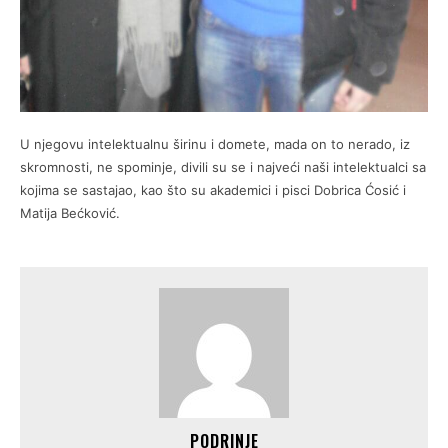
U njegovu intelektualnu širinu i domete, mada on to nerado, iz
skromnosti, ne spominje, divili su se i najveći naši intelektualci sa
kojima se sastajao, kao što su akademici i pisci Dobrica Ćosić i
Matija Bećković.
PODRINJE