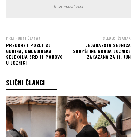
https://podrinje.rs
PRETHODNI ČLANAK
SLEDEĆI ČLANAK
PREOKRET POSLE 30
JEDANAESTA SEDNICA
GODINA, OMLADINSKA
SKUPŠTINE GRADA LOZNICE
SELEKCIJA SRBIJE PONOVO
ZAKAZANA ZA 11. JUN
U LOZNICI
SLIČNI ČLANCI