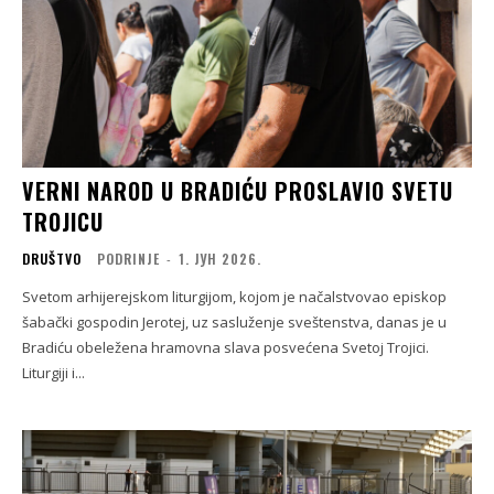
VERNI NAROD U BRADIĆU PROSLAVIO SVETU
TROJICU
DRUŠTVO
PODRINJE
-
1. ЈУН 2026.
Svetom arhijerejskom liturgijom, kojom je načalstvovao episkop
šabački gospodin Jerotej, uz sasluženje sveštenstva, danas je u
Bradiću obeležena hramovna slava posvećena Svetoj Trojici.
Liturgiji i...