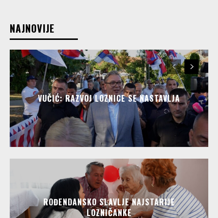
NAJNOVIJE
VUČIĆ: RAZVOJ LOZNICE SE NASTAVLJA
ROĐENDANSKO SLAVLJE NAJSTARIJE
LOZNIČANKE