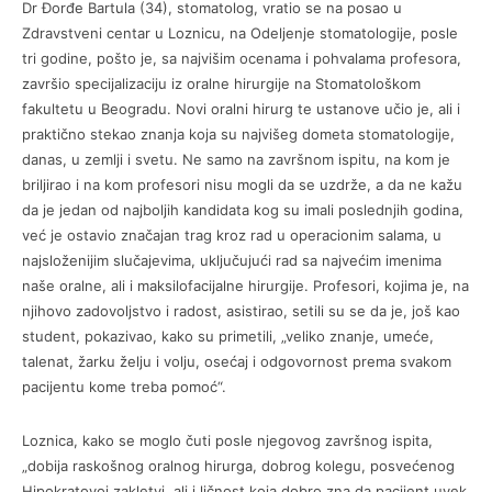
Dr Đorđe Bartula (34), stomatolog, vratio se na posao u
Zdravstveni centar u Loznicu, na Odeljenje stomatologije, posle
tri godine, pošto je, sa najvišim ocenama i pohvalama profesora,
završio specijalizaciju iz oralne hirurgije na Stomatološkom
fakultetu u Beogradu. Novi oralni hirurg te ustanove učio je, ali i
praktično stekao znanja koja su najvišeg dometa stomatologije,
danas, u zemlji i svetu. Ne samo na završnom ispitu, na kom je
briljirao i na kom profesori nisu mogli da se uzdrže, a da ne kažu
da je jedan od najboljih kandidata kog su imali poslednjih godina,
već je ostavio značajan trag kroz rad u operacionim salama, u
najsloženijim slučajevima, uključujući rad sa najvećim imenima
naše oralne, ali i maksilofacijalne hirurgije. Profesori, kojima je, na
njihovo zadovoljstvo i radost, asistirao, setili su se da je, još kao
student, pokazivao, kako su primetili, „veliko znanje, umeće,
talenat, žarku želju i volju, osećaj i odgovornost prema svakom
pacijentu kome treba pomoć“.
Loznica, kako se moglo čuti posle njegovog završnog ispita,
„dobija raskošnog oralnog hirurga, dobrog kolegu, posvećenog
Hipokratovoj zakletvi, ali i ličnost koja dobro zna da pacijent uvek