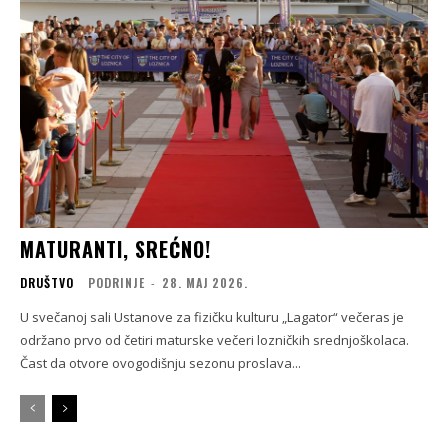
MATURANTI, SREĆNO!
DRUŠTVO
PODRINJE
-
28. МАЈ 2026.
U svečanoj sali Ustanove za fizičku kulturu „Lagator“ večeras je
održano prvo od četiri maturske večeri lozničkih srednjoškolaca.
Čast da otvore ovogodišnju sezonu proslava...