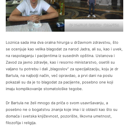
OLYMPUS DIGITAL CAMERA
Loznica sada ima dva oralna hirurga u državnom zdravstvu, što
se ocenjuje kao velika blagodat za narod Jadra, ali su, kao i uvek,
na raspolaganju i pacijentima iz susednih opština. Ustanova i
Zavod za javno zdravlje, kao i resorno ministarstvo, osetili su
valjano tu potrebu i dali „blagoslov“ za specijalizaciju, koju je dr
Bartula, na najbolji način, već opravdao, a prvi dani na poslu
pokazali su da je to blagodat za pacijente, posebno one koji
imaju komplikovanije stomatološke tegobe.
Dr Bartula ne želi mnogo da priča o svom usavršavanju, a
posebno ne o bogatstvu znanja koje ima i iz oblasti kao što su
domaća i svetska književnost, pozorište, likovna umetnost,
filozofija i religija.