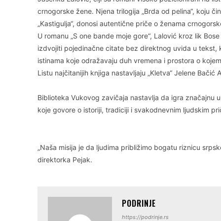
crnogorske žene. Njena trilogija „Brda od pelina“, koju č
„Kastigulja“, donosi autentične priče o ženama crnogorsko
U romanu „S one bande moje gore“, Lalović kroz lik Bose p
izdvojiti pojedinačne citate bez direktnog uvida u tekst, k
istinama koje odražavaju duh vremena i prostora o kojem
Listu najčitanijih knjiga nastavljaju „Kletva“ Jelene Bačić 
Biblioteka Vukovog zavičaja nastavlja da igra značajnu u
koje govore o istoriji, tradiciji i svakodnevnim ljudskim pr
„Naša misija je da ljudima približimo bogatu riznicu srpske
direktorka Pejak.
PODRINJE
https://podrinje.rs