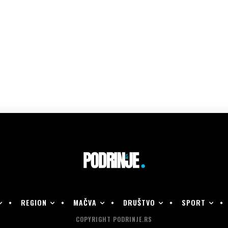
REGION
MAČVA
DRUŠTVO
SPORT
COPYRIGHT PODRINJE.RS