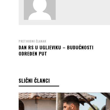
PRETHODNI ČLANAK
DAN RS U UGLJEVIKU – BUDUĆNOSTI
ODREĐEN PUT
SLIČNI ČLANCI