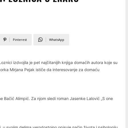
Pinterest
WhatsApp
znici izdvojila je pet najčitanijih knjiga domaćih autora koje su
torka Mirjana Pejak ističe da interesovanje za domaću
lene Bačić Alimpić. Za njom sledi roman Jasenke Lalović „S one
ti, u svojim delima verodostojno opisuje način života i psihologiju