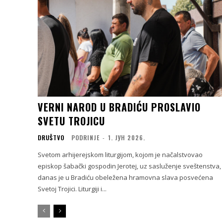
VERNI NAROD U BRADIĆU PROSLAVIO
SVETU TROJICU
DRUŠTVO
PODRINJE
-
1. ЈУН 2026.
Svetom arhijerejskom liturgijom, kojom je načalstvovao
episkop šabački gospodin Jerotej, uz sasluženje sveštenstva,
danas je u Bradiću obeležena hramovna slava posvećena
Svetoj Trojici. Liturgiji i...