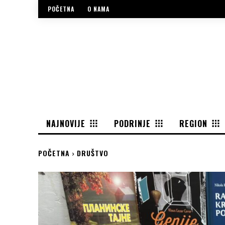
POČETNA
O NAMA
NAJNOVIJE
PODRINJE
REGION
POČETNA
DRUŠTVO