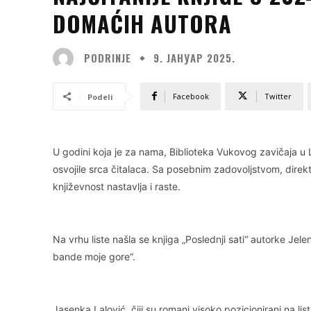
DOMAĆIH AUTORA
PODRINJE
9. ЈАНУАР 2025.
Facebook
Twitter
Podeli
U godini koja je za nama, Biblioteka Vukovog zavičaja u Lo
osvojile srca čitalaca. Sa posebnim zadovoljstvom, direk
književnost nastavlja i raste.
Na vrhu liste našla se knjiga „Poslednji sati“ autorke Je
bande moje gore“.
Jasenka Lalović, čiji su romani visoko pozicionirani na lis