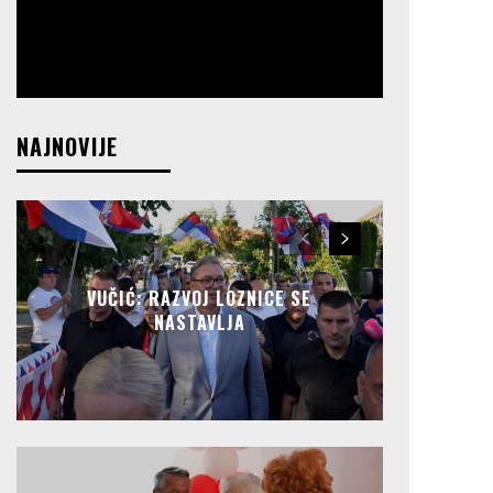
NAJNOVIJE
VUČIĆ: RAZVOJ LOZNICE SE
NASTAVLJA