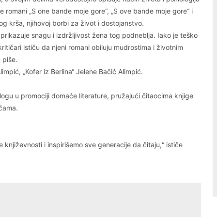
ine romani „S one bande moje gore“, „S ove bande moje gore“ i
g krša, njihovoj borbi za život i dostojanstvo.
rikazuje snagu i izdržljivost žena tog podneblja. Iako je teško
ritičari ističu da njeni romani obiluju mudrostima i životnim
 piše.
Alimpić, „Kofer iz Berlina“ Jelene Bačić Alimpić.
logu u promociji domaće literature, pružajući čitaocima knjige
ičama.
 književnosti i inspirišemo sve generacije da čitaju,“ ističe