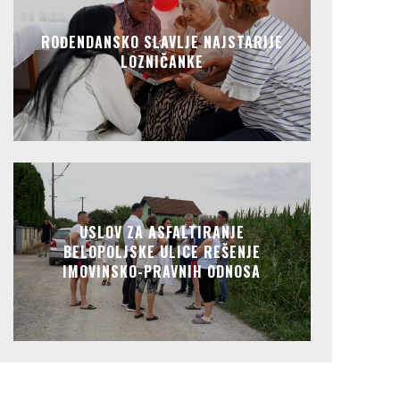
ROĐENDANSKO SLAVLJE NAJSTARIJE
LOZNIČANKE
USLOV ZA ASFALTIRANJE
BELOPOLJSKE ULICE REŠENJE
IMOVINSKO-PRAVNIH ODNOSA