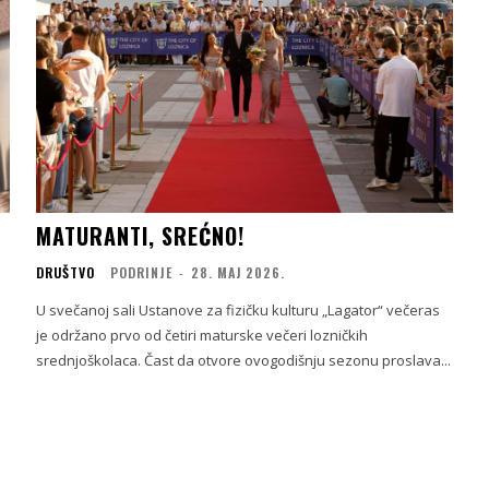
MATURANTI, SREĆNO!
DRUŠTVO
PODRINJE
-
28. МАЈ 2026.
U svečanoj sali Ustanove za fizičku kulturu „Lagator“ večeras
je održano prvo od četiri maturske večeri lozničkih
srednjoškolaca. Čast da otvore ovogodišnju sezonu proslava...