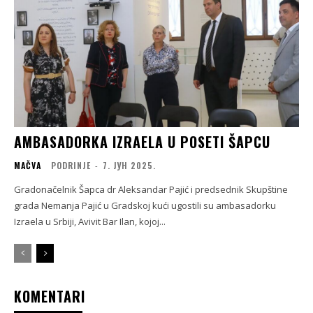
AMBASADORKA IZRAELA U POSETI ŠAPCU
MAČVA
PODRINJE
-
7. ЈУН 2025.
Gradonačelnik Šapca dr Aleksandar Pajić i predsednik Skupštine
grada Nemanja Pajić u Gradskoj kući ugostili su ambasadorku
Izraela u Srbiji, Avivit Bar Ilan, kojoj...
KOMENTARI