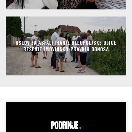
USLOV ZA ASFALTIRANJE BELOPOLJSKE ULICE
REŠENJE IMOVINSKO-PRAVNIH ODNOSA