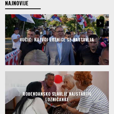
NAJNOVIJE
VUČIĆ: RAZVOJ LOZNICE SE NASTAVLJA
ROĐENDANSKO SLAVLJE NAJSTARIJE
LOZNIČANKE