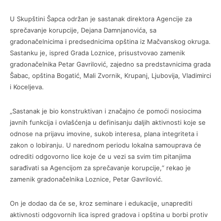
U Skupštini Šapca održan je sastanak direktora Agencije za
sprečavanje korupcije, Dejana Damnjanovića, sa
gradonačelnicima i predsednicima opština iz Mačvanskog okruga.
Sastanku je, ispred Grada Loznice, prisustvovao zamenik
gradonačelnika Petar Gavrilović, zajedno sa predstavnicima grada
Šabac, opština Bogatić, Mali Zvornik, Krupanj, Ljubovija, Vladimirci
i Koceljeva.
„Sastanak je bio konstruktivan i značajno će pomoći nosiocima
javnih funkcija i ovlašćenja u definisanju daljih aktivnosti koje se
odnose na prijavu imovine, sukob interesa, plana integriteta i
zakon o lobiranju. U narednom periodu lokalna samouprava će
odrediti odgovorno lice koje će u vezi sa svim tim pitanjima
sarađivati sa Agencijom za sprečavanje korupcije,“ rekao je
zamenik gradonačelnika Loznice, Petar Gavrilović.
On je dodao da će se, kroz seminare i edukacije, unaprediti
aktivnosti odgovornih lica ispred gradova i opština u borbi protiv