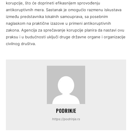
korupcije, što će doprineti efikasnijem sprovođenju
antikoruptivnih mera. Sastanak je omogućio razmenu iskustava
između predstavnika lokalnih samouprava, sa posebnim
naglaskom na praktične izazove u primeni antikoruptivnih
zakona. Agencija za sprečavanje korupcije planira da nastavi ovu
praksu i u budućnosti uključi druge državne organe i organizacije
civilnog društva.
PODRINJE
https://podrinje.rs