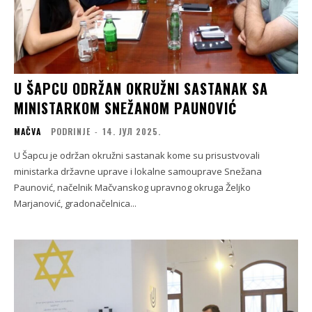
U ŠAPCU ODRŽAN OKRUŽNI SASTANAK SA
MINISTARKOM SNEŽANOM PAUNOVIĆ
MAČVA
PODRINJE
-
14. ЈУЛ 2025.
U Šapcu je održan okružni sastanak kome su prisustvovali
ministarka državne uprave i lokalne samouprave Snežana
Paunović, načelnik Mačvanskog upravnog okruga Željko
Marjanović, gradonačelnica...