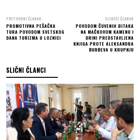
PRETHODNI ČLANAK
SLEDEĆI ČLANAK
PROMOTIVNA PEŠAČKA
POVODOM ČUVENIH BITAKA
TURA POVODOM SVETSKOG
NA MAČKOVOM KAMENU I
DANA TURIZMA U LOZNICI
DRINI PREDSTAVLJENA
KNJIGA PROTE ALEKSANDRA
ĐURĐEVA U KRUPNJU
SLIČNI ČLANCI