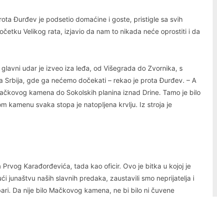
ta Đurđev je podsetio domaćine i goste, pristigle sa svih
četku Velikog rata, izjavio da nam to nikada neće oprostiti i da
glavni udar je izveo iza leđa, od Višegrada do Zvornika, s
ija Srbija, gde ga nećemo dočekati – rekao je prota Đurđev. – A
ačkovog kamena do Sokolskih planina iznad Drine. Tamo je bilo
kamenu svaka stopa je natopljena krvlju. Iz stroja je
etra Prvog Karađorđevića, tada kao oficir. Ovo je bitka u kojoj je
ći junaštvu naših slavnih predaka, zaustavili smo neprijatelja i
ubari. Da nije bilo Mačkovog kamena, ne bi bilo ni čuvene