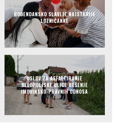
ROĐENDANSKO SLAVLJE NAJSTARIJE
LOZNIČANKE
USLOV ZA ASFALTIRANJE
BELOPOLJSKE ULICE REŠENJE
IMOVINSKO-PRAVNIH ODNOSA