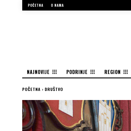
POČETNA
O NAMA
NAJNOVIJE
PODRINJE
REGION
POČETNA
DRUŠTVO