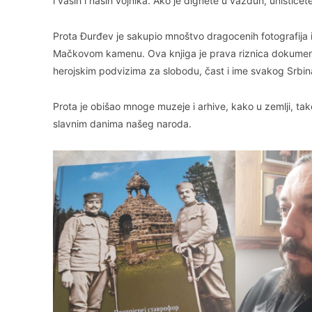
i vaših i naših vojnika. Ako je dignete u vazduh, uništićete
Prota Đurđev je sakupio mnoštvo dragocenih fotografija i
Mačkovom kamenu. Ova knjiga je prava riznica dokumena
herojskim podvizima za slobodu, čast i ime svakog Srbina
Prota je obišao mnoge muzeje i arhive, kako u zemlji, tako
slavnim danima našeg naroda.