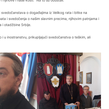
 i njihove i naše kosti.“ Na to su odustali.
 svedočanstava o događajima iz Velikog rata i bitke na
ta i svedočenja o našim slavnim precima, njihovim patnjama i
 i otadžbine Srbije.
 i u inostranstvu, prikupljajući svedočanstva o teškim, ali