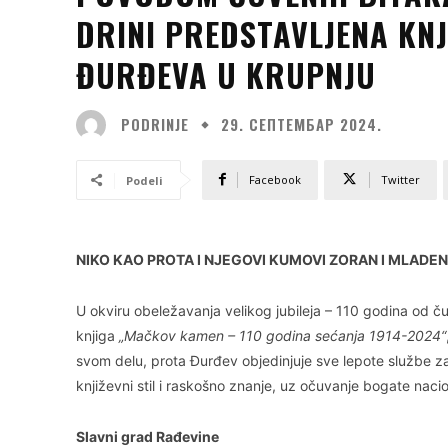
DRINI PREDSTAVLJENA KN
ĐURĐEVA U KRUPNJU
PODRINJE
29. СЕПТЕМБАР 2024.
Facebook
Twitter
Podeli
NIKO KAO PROTA I NJEGOVI KUMOVI ZORAN I MLADEN
U okviru obeležavanja velikog jubileja – 110 godina od
knjiga
„Mačkov kamen – 110 godina sećanja 1914-2024“
svom delu, prota Đurđev objedinjuje sve lepote službe za
književni stil i raskošno znanje, uz očuvanje bogate nacio
Slavni grad Rađevine