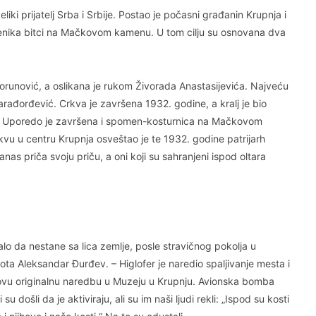
liki prijatelj Srba i Srbije. Postao je počasni građanin Krupnja i
menika bitci na Mačkovom kamenu. U tom cilju su osnovana dva
 Korunović, a oslikana je rukom Živorada Anastasijevića. Najveću
rađorđević. Crkva je završena 1932. godine, a kralj je bio
. Uporedo je završena i spomen-kosturnica na Mačkovom
vu u centru Krupnja osveštao je te 1932. godine patrijarh
 priča svoju priču, a oni koji su sahranjeni ispod oltara
alo da nestane sa lica zemlje, posle stravičnog pokolja u
ota Aleksandar Đurđev. – Higlofer je naredio spaljivanje mesta i
ovu originalnu naredbu u Muzeju u Krupnju. Avionska bomba
su došli da je aktiviraju, ali su im naši ljudi rekli: „Ispod su kosti