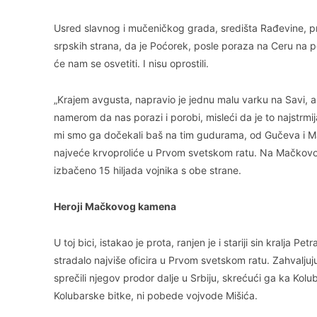
Usred slavnog i mučeničkog grada, središta Rađevine, pro
srpskih strana, da je Poćorek, posle poraza na Ceru na po
će nam se osvetiti. I nisu oprostili.
„Krajem avgusta, napravio je jednu malu varku na Savi, a 
namerom da nas porazi i porobi, misleći da je to najstrm
mi smo ga dočekali baš na tim gudurama, od Gučeva i M
najveće krvoproliće u Prvom svetskom ratu. Na Mačkovom 
izbačeno 15 hiljada vojnika s obe strane.
Heroji Mačkovog kamena
U toj bici, istakao je prota, ranjen je i stariji sin kralja P
stradalo najviše oficira u Prvom svetskom ratu. Zahvaljuju
sprečili njegov prodor dalje u Srbiju, skrećući ga ka Kol
Kolubarske bitke, ni pobede vojvode Mišića.