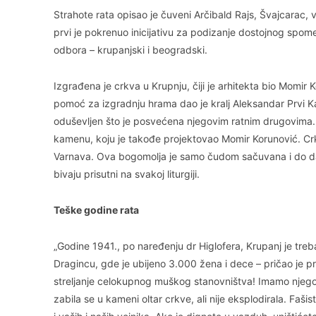
Strahote rata opisao je čuveni Arčibald Rajs, Švajcarac, ve
prvi je pokrenuo inicijativu za podizanje dostojnog spo
odbora – krupanjski i beogradski.
Izgrađena je crkva u Krupnju, čiji je arhitekta bio Momir
pomoć za izgradnju hrama dao je kralj Aleksandar Prvi Ka
oduševljen što je posvećena njegovim ratnim drugovima
kamenu, koju je takođe projektovao Momir Korunović. Crk
Varnava. Ova bogomolja je samo čudom sačuvana i do danas
bivaju prisutni na svakoj liturgiji.
Teške godine rata
„Godine 1941., po naređenju dr Higlofera, Krupanj je treb
Dragincu, gde je ubijeno 3.000 žena i dece – pričao je pr
streljanje celokupnog muškog stanovništva! Imamo njeg
zabila se u kameni oltar crkve, ali nije eksplodirala. Fašisti 