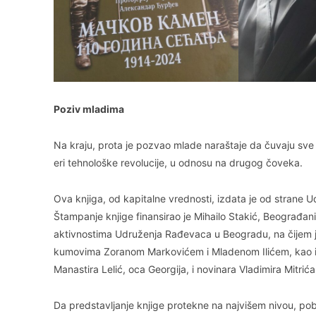
Poziv mladima
Na kraju, prota je pozvao mlade naraštaje da čuvaju sve 
eri tehnološke revolucije, u odnosu na drugog čoveka.
Ova knjiga, od kapitalne vrednosti, izdata je od strane
Štampanje knjige finansirao je Mihailo Stakić, Beograđa
aktivnostima Udruženja Rađevaca u Beogradu, na čijem j
kumovima Zoranom Markovićem i Mladenom Ilićem, kao i 
Manastira Lelić, oca Georgija, i novinara Vladimira Mitrić
Da predstavljanje knjige protekne na najvišem nivou, pobr