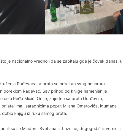
što je nacionalno vredno i da se zapitaju gde je čovek danas, u
 Udruženja Rađevaca, a prota se odrekao svog honorara.
nin poreklom Rađevac. Sav prihod od knjige namenjen je
e čelu Peđa Mićić. On je, zajedno sa prota Đurđevim,
prijateljima i saradnicima poput Milana Omerovića, igumana
a, dobio knjigu iz ruku samog prote.
inuli su se Mladen i Svetlana iz Loznice, dugogodišnji vernici i