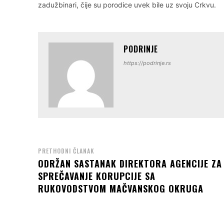
zadužbinari, čije su porodice uvek bile uz svoju Crkvu.
PODRINJE
https://podrinje.rs
PRETHODNI ČLANAK
ODRŽAN SASTANAK DIREKTORA AGENCIJE ZA
SPREČAVANJE KORUPCIJE SA
RUKOVODSTVOM MAČVANSKOG OKRUGA