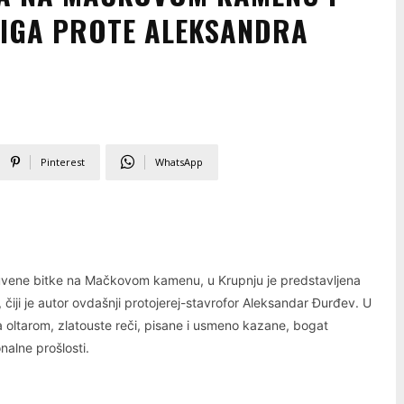
JIGA PROTE ALEKSANDRA
Pinterest
WhatsApp
 čuvene bitke na Mačkovom kamenu, u Krupnju je predstavljena
, čiji je autor ovdašnji protojerej-stavrofor Aleksandar Đurđev. U
 oltarom, zlatouste reči, pisane i usmeno kazane, bogat
nalne prošlosti.