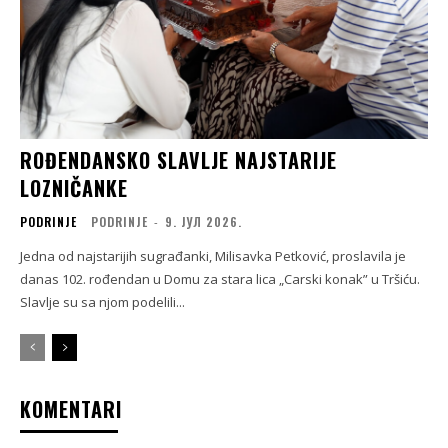
ROĐENDANSKO SLAVLJE NAJSTARIJE
LOZNIČANKE
PODRINJE
PODRINJE
-
9. ЈУЛ 2026.
Jedna od najstarijih sugrađanki, Milisavka Petković, proslavila je
danas 102. rođendan u Domu za stara lica „Carski konak” u Tršiću.
Slavlje su sa njom podelili...
KOMENTARI