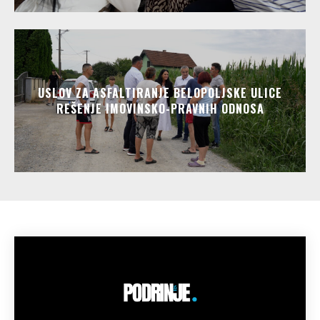
USLOV ZA ASFALTIRANJE BELOPOLJSKE ULICE
REŠENJE IMOVINSKO-PRAVNIH ODNOSA