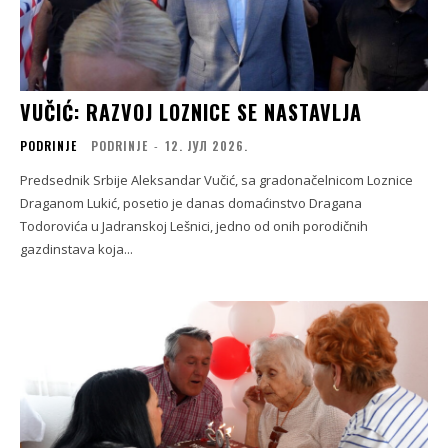
VUČIĆ: RAZVOJ LOZNICE SE NASTAVLJA
PODRINJE
PODRINJE
-
12. ЈУЛ 2026.
Predsednik Srbije Aleksandar Vučić, sa gradonačelnicom Loznice
Draganom Lukić, posetio je danas domaćinstvo Dragana
Todorovića u Jadranskoj Lešnici, jedno od onih porodičnih
gazdinstava koja...