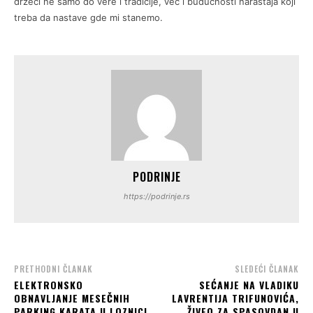
držeći ne samo do vere i tradicije, već i budućnosti naraštaja koji
treba da nastave gde mi stanemo.
PODRINJE
https://podrinje.rs
PRETHODNI ČLANAK
SLEDEĆI ČLANAK
ELEKTRONSKO
SEĆANJE NA VLADIKU
OBNAVLJANJE MESEČNIH
LAVRENTIJA TRIFUNOVIĆA,
PARKING KARATA U LOZNICI
ŽIVEO ZA SPASOVDAN U