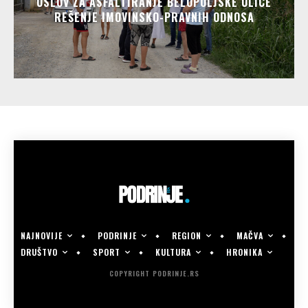
USLOV ZA ASFALTIRANJE BELOPOLJSKE ULICE
REŠENJE IMOVINSKO-PRAVNIH ODNOSA
NAJNOVIJE
PODRINJE
REGION
MAČVA
DRUŠTVO
SPORT
KULTURA
HRONIKA
COPYRIGHT PODRINJE.RS