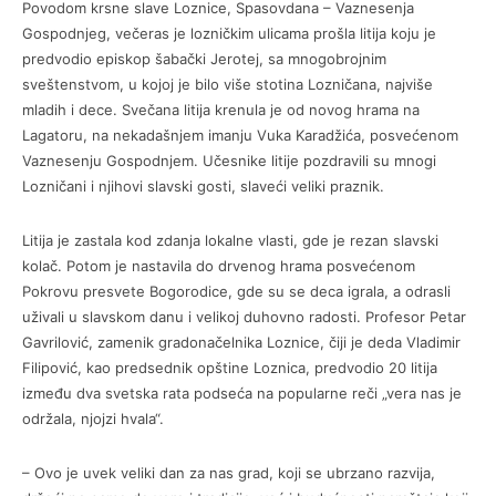
Povodom krsne slave Loznice, Spasovdana – Vaznesenja
Gospodnjeg, večeras je lozničkim ulicama prošla litija koju je
predvodio episkop šabački Jerotej, sa mnogobrojnim
sveštenstvom, u kojoj je bilo više stotina Lozničana, najviše
mladih i dece. Svečana litija krenula je od novog hrama na
Lagatoru, na nekadašnjem imanju Vuka Karadžića, posvećenom
Vaznesenju Gospodnjem. Učesnike litije pozdravili su mnogi
Lozničani i njihovi slavski gosti, slaveći veliki praznik.
Litija je zastala kod zdanja lokalne vlasti, gde je rezan slavski
kolač. Potom je nastavila do drvenog hrama posvećenom
Pokrovu presvete Bogorodice, gde su se deca igrala, a odrasli
uživali u slavskom danu i velikoj duhovno radosti. Profesor Petar
Gavrilović, zamenik gradonačelnika Loznice, čiji je deda Vladimir
Filipović, kao predsednik opštine Loznica, predvodio 20 litija
između dva svetska rata podseća na popularne reči „vera nas je
održala, njojzi hvala“.
– Ovo je uvek veliki dan za nas grad, koji se ubrzano razvija,