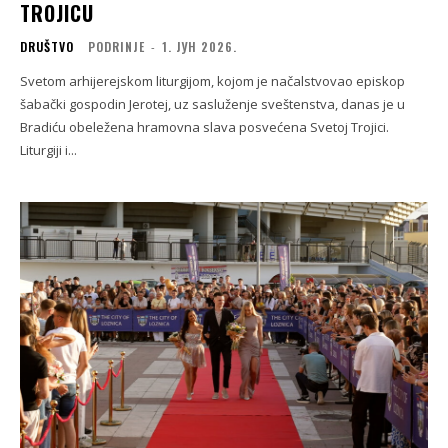
TROJICU
DRUŠTVO
PODRINJE
-
1. ЈУН 2026.
Svetom arhijerejskom liturgijom, kojom je načalstvovao episkop
šabački gospodin Jerotej, uz sasluženje sveštenstva, danas je u
Bradiću obeležena hramovna slava posvećena Svetoj Trojici.
Liturgiji i...