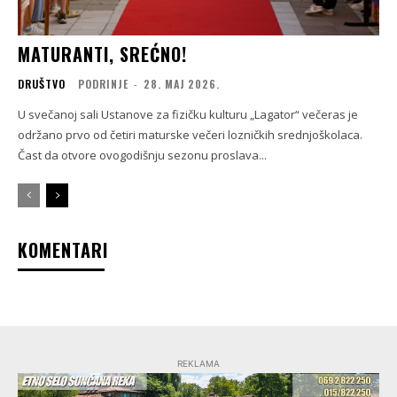
MATURANTI, SREĆNO!
DRUŠTVO
PODRINJE
-
28. МАЈ 2026.
U svečanoj sali Ustanove za fizičku kulturu „Lagator“ večeras je
održano prvo od četiri maturske večeri lozničkih srednjoškolaca.
Čast da otvore ovogodišnju sezonu proslava...
KOMENTARI
REKLAMA