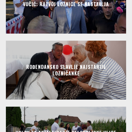
VUČIĆ: RAZVOJ LOZNICE SE NASTAVLJA
ROĐENDANSKO SLAVLJE NAJSTARIJE
LOZNIČANKE