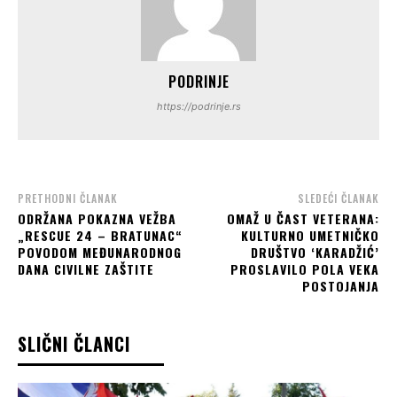
PODRINJE
https://podrinje.rs
PRETHODNI ČLANAK
SLEDEĆI ČLANAK
ODRŽANA POKAZNA VEŽBA
OMAŽ U ČAST VETERANA:
„RESCUE 24 – BRATUNAC“
KULTURNO UMETNIČKO
POVODOM MEĐUNARODNOG
DRUŠTVO ‘KARADŽIĆ’
DANA CIVILNE ZAŠTITE
PROSLAVILO POLA VEKA
POSTOJANJA
SLIČNI ČLANCI