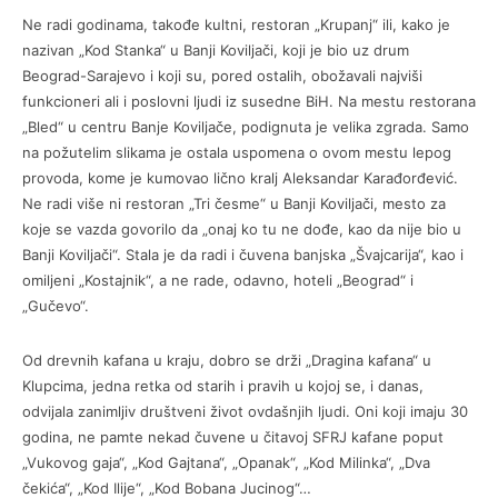
Ne radi godinama, takođe kultni, restoran „Krupanj“ ili, kako je
nazivan „Kod Stanka“ u Banji Koviljači, koji je bio uz drum
Beograd-Sarajevo i koji su, pored ostalih, obožavali najviši
funkcioneri ali i poslovni ljudi iz susedne BiH. Na mestu restorana
„Bled“ u centru Banje Koviljače, podignuta je velika zgrada. Samo
na požutelim slikama je ostala uspomena o ovom mestu lepog
provoda, kome je kumovao lično kralj Aleksandar Karađorđević.
Ne radi više ni restoran „Tri česme“ u Banji Koviljači, mesto za
koje se vazda govorilo da „onaj ko tu ne dođe, kao da nije bio u
Banji Koviljači“. Stala je da radi i čuvena banjska „Švajcarija“, kao i
omiljeni „Kostajnik“, a ne rade, odavno, hoteli „Beograd“ i
„Gučevo“.
Od drevnih kafana u kraju, dobro se drži „Dragina kafana“ u
Klupcima, jedna retka od starih i pravih u kojoj se, i danas,
odvijala zanimljiv društveni život ovdašnjih ljudi. Oni koji imaju 30
godina, ne pamte nekad čuvene u čitavoj SFRJ kafane poput
„Vukovog gaja“, „Kod Gajtana“, „Opanak“, „Kod Milinka“, „Dva
čekića“, „Kod Ilije“, „Kod Bobana Jucinog“…