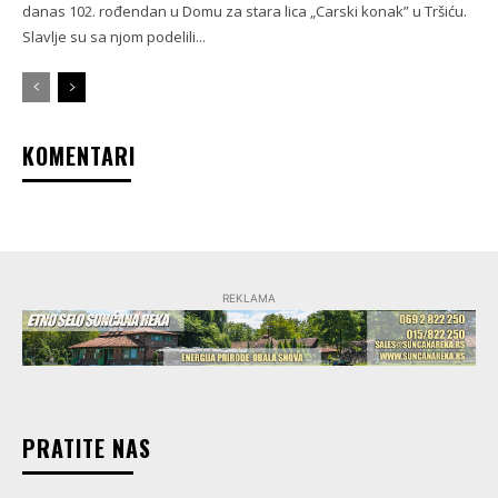
danas 102. rođendan u Domu za stara lica „Carski konak” u Tršiću.
Slavlje su sa njom podelili...
KOMENTARI
REKLAMA
PRATITE NAS