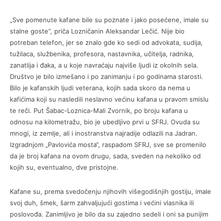
„Sve pomenute kafane bile su poznate i jako posećene, imale su
stalne goste“, priča Lozničanin Aleksandar Lečić. Nije bio
potreban telefon, jer se znalo gde ko sedi od advokata, sudija,
tužilaca, službenika, profesora, nastavnika, učitelja, radnika,
zanatlija i đaka, a u koje navraćaju najviše ljudi iz okolnih sela.
Društvo je bilo izmešano i po zanimanju i po godinama starosti.
Bilo je kafanskih ljudi veterana, kojih sada skoro da nema u
kafićima koji su nasledili neslavno većinu kafana u pravom smislu
te reči. Put Šabac-Loznica-Mali Zvornik, po broju kafana u
odnosu na kilometražu, bio je ubedljivo prvi u SFRJ. Ovuda su
mnogi, iz zemlje, ali i inostranstva najradije odlazili na Jadran.
Izgradnjom „Pavlovića mosta“, raspadom SFRJ, sve se promenilo
da je broj kafana na ovom drugu, sada, sveden na nekoliko od
kojih su, eventualno, dve pristojne.
Kafane su, prema svedočenju njihovih višegodišnjih gostiju, imale
svoj duh, šmek, šarm zahvaljujući gostima i većini vlasnika ili
poslovođa. Zanimljivo je bilo da su zajedno sedeli i oni sa punijim