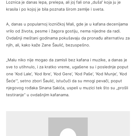
Loznica je danas lepa, prelepa, ali joj fali ona „duša“ koja ju je
krasila i po kojoj je bila poznata širom zemlje i sveta.
A, danas u popularnoj lozničkoj Mali, gde je u kafana decenijama
vrilo od života, pesme i žagora gostiju, nema nijedne da radi.
Ovdašnji meštani godinama pokušavaju da pronađu alternativu za
njih, ali, kako kaže Zane Šaulić, bezuspešno.
„Malu niko nije mogao da zamisli bez kafana i muzike, a danas je
sve to utihnulo, i za kratko vreme, ugašene su i poslednje poput
one ‘Kod Lale’, ‘Kod Ibre’, ‘Kod Gere’, ‘Kod Paše’, ‘Kod Munje’, ‘Kod
Šeće'“, setno zbori Šaulić, istučuči da su mnogi pevači, poput
njegovog rođaka Sinana Sakića, uspeli u muzici tek što su „prošli
testiranje“ u ovdašnjim kafanama.