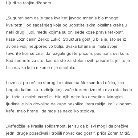
i ljudi sa tanjim džepom.
„Suguran sam da je tada kvalitet javnog mnenja bio mnogo
kvalitetniji od sadašnjeg koje po ugostiteljskim lokalima kreiraju
neki drugi ljudi, među kojima su oni sede kose prava retkost“,
kaže Lozničanin Željko Lukić. Struktura gostiju bila je, što se iz
aviona vidi, neuporedivo bolja. Svaka kafana je imala svoje
favorite koji su znali da razgale goste pričom, pesmom, svirkom.
Kad sednete za sto, kao da ste za stolom svih prisutnih, jer to je
bila navika koja nikome nije smetala.
Loznica, po rečima starog Lozničanina Aleksandra Lečića, ima
bogatu kafansku tradiciju koja vuče korene između dva rata, kada
je, tada u maloh varošici, bilo njih nekoliko desetina. Mnogim
ljudima je bilo dovoljno da kupe nekoliko litara rakije, koji kilogram
kafe, malo hrane i da rade sa nekoliko stolova.
„Kafedžije je krasila solidarnost, jer su da bi svi mogli da prežive,
jedni druge posećivali i trošili novac kao gosti“, priča Zoran Mitić.