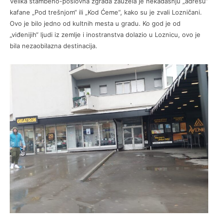
Velika stambeno-poslovna zgrada zauzela je nekadašnju „adresu“
kafane „Pod trešnjom“ ili „Kod Ćeme“, kako su je zvali Lozničani.
Ovo je bilo jedno od kultnih mesta u gradu. Ko god je od
„viđenijih“ ljudi iz zemlje i inostranstva dolazio u Loznicu, ovo je
bila nezaobilazna destinacija.