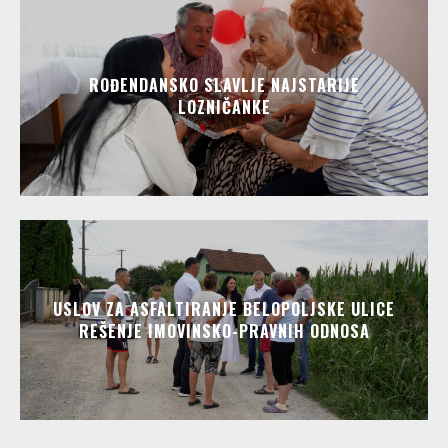
ROĐENDANSKO SLAVLJE NAJSTARIJE
LOZNIČANKE
USLOV ZA ASFALTIRANJE BELOPOLJSKE ULICE
REŠENJE IMOVINSKO-PRAVNIH ODNOSA