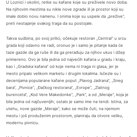
U Loznici i okolini, retke su kafane koje su preživele novo doba.
Na njihovim mestima su nikle nove zgrade ili je prostor koji su
imale dobio novu namenu. I onima koje su uspele da „prežive“,
preti nestajanje svakog traga da su postojale.
Takva sudbina, po svoj prilici, očekuje restoran „Central“ u srcu
grada koji odavno ne radi, oronuo je i samo je pitanje kada će
taze gazde da ga ruše ili da ga prerađuju za njihov ukus i džep
primereno. Ovo je bila jedna od najvećih kafana u gradu i kraju,
kao i „Gradska kafana“ od koje nema ni traga ni glasa, jer je
mesto pripalo velikom marketu i drugim lokalima. Isčezle su i
decenijama popularane kafane poput „Plavog Jadrana“, „Sneg
bara“, „Pivnice“, „Đačkog restorana“, „Evrope“, „Zlatnog
burenceta“, „Kod Vere Makedonke“, „Park“, a od „Meraje“, koja je
bila jedna od najčuvenijih, ostalo je samo ime na tendi. Istina, za
utehu, nove gazde „Meraje“, kako se može čuti, na njemom
mestu i još produženim prostorom, planiraju da otvore veliku,
modernu pivnicu.