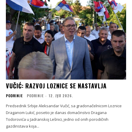
VUČIĆ: RAZVOJ LOZNICE SE NASTAVLJA
PODRINJE
PODRINJE
-
12. ЈУЛ 2026.
Predsednik Srbije Aleksandar Vučić, sa gradonačelnicom Loznice
Draganom Lukić, posetio je danas domaćinstvo Dragana
Todorovića u Jadranskoj Lešnici, jedno od onih porodičnih
gazdinstava koja...