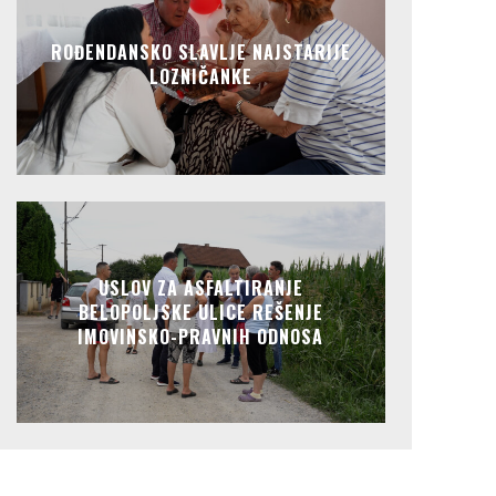
ROĐENDANSKO SLAVLJE NAJSTARIJE
LOZNIČANKE
USLOV ZA ASFALTIRANJE
BELOPOLJSKE ULICE REŠENJE
IMOVINSKO-PRAVNIH ODNOSA