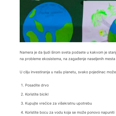
Namera je da ljudi širom sveta podsete u kakvom je stanj
na probleme ekosistema, na zagađenje naseljenih mesta i 
U cilju investiranja u našu planetu, svako pojedinac može 
Posadite drvo
Koristite bicikl
Kupujte vrećice za višekratnu upotrebu
Koristite bocu za vodu koja se može ponovo napuniti