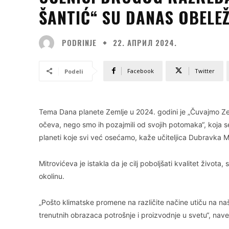
ŠANTIĆ“ SU DANAS OBELEŽ
PODRINJE
22. АПРИЛ 2024.
Facebook
Twitter
Podeli
Tema Dana planete Zemlje u 2024. godini je „Čuvajmo Zemlj
očeva, nego smo ih pozajmili od svojih potomaka“, koja 
planeti koje svi već osećamo, kaže učiteljica Dubravka Mi
Mitrovićeva je istakla da je cilj poboljšati kvalitet života,
okolinu.
„Pošto klimatske promene na različite načine utiču na n
trenutnih obrazaca potrošnje i proizvodnje u svetu“, nave