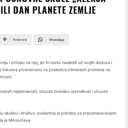
ILI DAN PLANETE ZEMLJE
Pinterest
WhatsApp
u i prirodu na njoj, jer ih nismo nasledili od svojih dedova i
se fokusira prvenstveno na posledice klimatskih promena na
trović.
 smanjiti nejednakosti, očuvati biološku raznolikost i očuvati
ašu okolinu i društvo, evidentna je potreba za preusmeravanjem
la je Mitrovićeva.