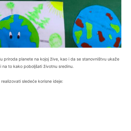
u priroda planete na kojoj žive, kao i da se stanovništvu ukaže
na to kako poboljšati životnu sredinu.
realizovati sledeće korisne ideje: