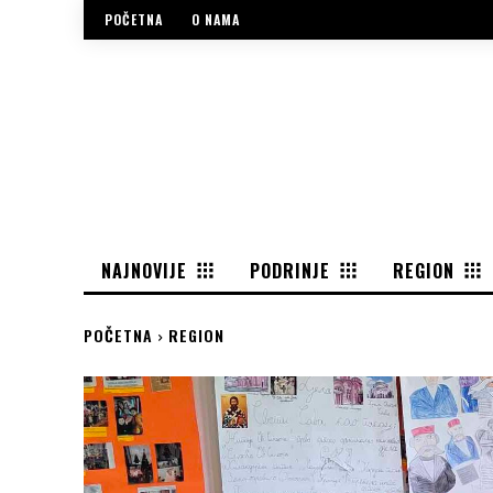
POČETNA
O NAMA
NAJNOVIJE
PODRINJE
REGION
POČETNA
REGION