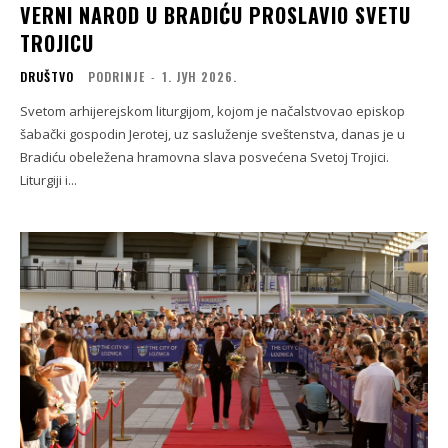
VERNI NAROD U BRADIĆU PROSLAVIO SVETU
TROJICU
DRUŠTVO
PODRINJE
-
1. ЈУН 2026.
Svetom arhijerejskom liturgijom, kojom je načalstvovao episkop
šabački gospodin Jerotej, uz sasluženje sveštenstva, danas je u
Bradiću obeležena hramovna slava posvećena Svetoj Trojici.
Liturgiji i...