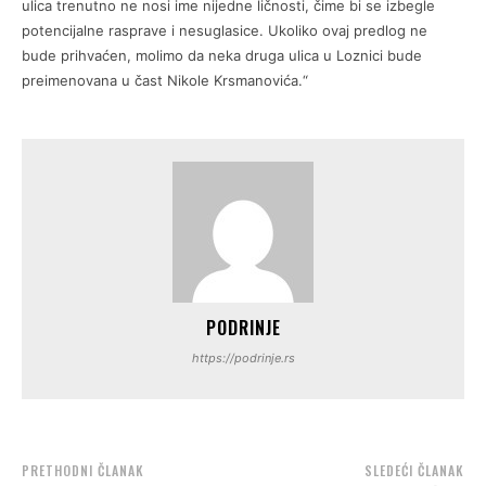
ulica trenutno ne nosi ime nijedne ličnosti, čime bi se izbegle
potencijalne rasprave i nesuglasice. Ukoliko ovaj predlog ne
bude prihvaćen, molimo da neka druga ulica u Loznici bude
preimenovana u čast Nikole Krsmanovića.“
PODRINJE
https://podrinje.rs
PRETHODNI ČLANAK
SLEDEĆI ČLANAK