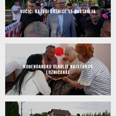
VUČIĆ: RAZVOJ LOZNICE SE NASTAVLJA
ROĐENDANSKO SLAVLJE NAJSTARIJE
LOZNIČANKE