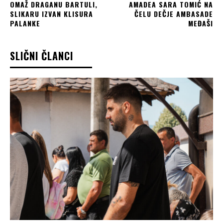
OMAŽ DRAGANU BARTULI,
AMADEA SARA TOMIĆ NA
SLIKARU IZVAN KLISURA
ČELU DEČJE AMBASADE
PALANKE
MEĐAŠI
SLIČNI ČLANCI