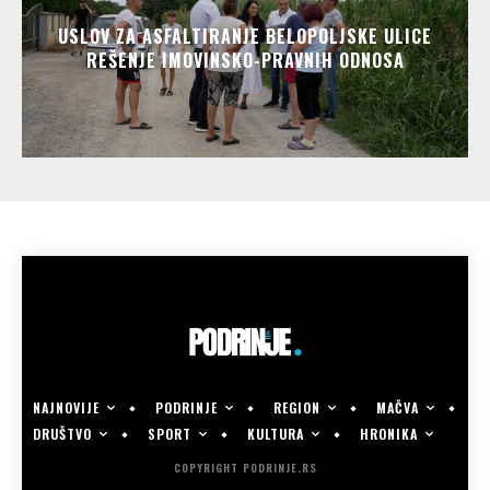
USLOV ZA ASFALTIRANJE BELOPOLJSKE ULICE
REŠENJE IMOVINSKO-PRAVNIH ODNOSA
NAJNOVIJE
PODRINJE
REGION
MAČVA
DRUŠTVO
SPORT
KULTURA
HRONIKA
COPYRIGHT PODRINJE.RS