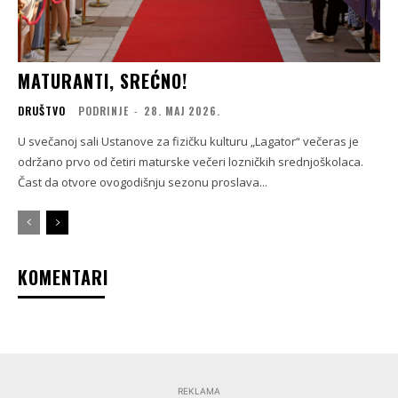
MATURANTI, SREĆNO!
DRUŠTVO
PODRINJE
-
28. МАЈ 2026.
U svečanoj sali Ustanove za fizičku kulturu „Lagator“ večeras je
održano prvo od četiri maturske večeri lozničkih srednjoškolaca.
Čast da otvore ovogodišnju sezonu proslava...
KOMENTARI
REKLAMA