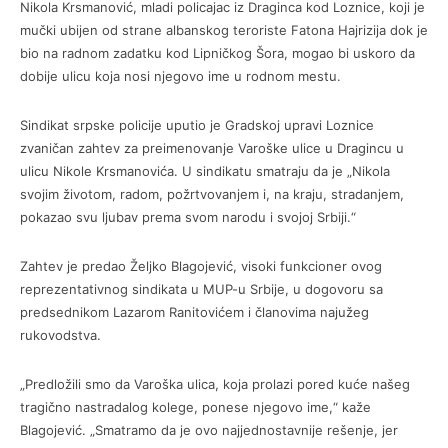
Nikola Krsmanović, mladi policajac iz Draginca kod Loznice, koji je
mučki ubijen od strane albanskog teroriste Fatona Hajrizija dok je
bio na radnom zadatku kod Lipničkog Šora, mogao bi uskoro da
dobije ulicu koja nosi njegovo ime u rodnom mestu.
Sindikat srpske policije uputio je Gradskoj upravi Loznice
zvaničan zahtev za preimenovanje Varoške ulice u Dragincu u
ulicu Nikole Krsmanovića. U sindikatu smatraju da je „Nikola
svojim životom, radom, požrtvovanjem i, na kraju, stradanjem,
pokazao svu ljubav prema svom narodu i svojoj Srbiji.“
Zahtev je predao Željko Blagojević, visoki funkcioner ovog
reprezentativnog sindikata u MUP-u Srbije, u dogovoru sa
predsednikom Lazarom Ranitovićem i članovima najužeg
rukovodstva.
„Predložili smo da Varoška ulica, koja prolazi pored kuće našeg
tragično nastradalog kolege, ponese njegovo ime,“ kaže
Blagojević. „Smatramo da je ovo najjednostavnije rešenje, jer