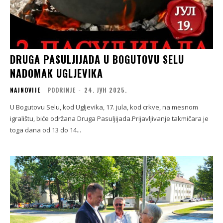
DRUGA PASULJIJADA U BOGUTOVU SELU
NADOMAK UGLJEVIKA
NAJNOVIJE
PODRINJE
-
24. ЈУН 2025.
U Bogutovu Selu, kod Ugljevika, 17. jula, kod crkve, na mesnom
igralištu, biće održana Druga Pasuljijada.Prijavljivanje takmičara je
toga dana od 13 do 14...