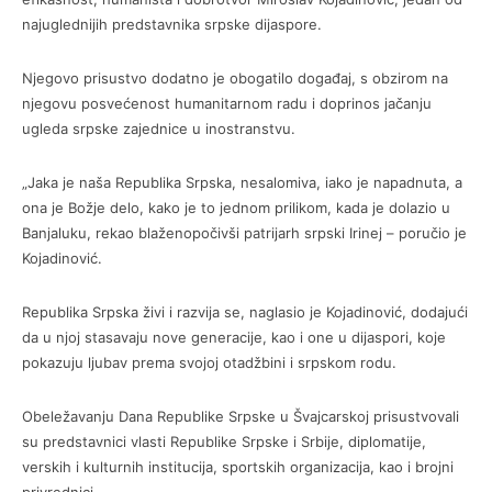
najuglednijih predstavnika srpske dijaspore.
Njegovo prisustvo dodatno je obogatilo događaj, s obzirom na
njegovu posvećenost humanitarnom radu i doprinos jačanju
ugleda srpske zajednice u inostranstvu.
„Jaka je naša Republika Srpska, nesalomiva, iako je napadnuta, a
ona je Božje delo, kako je to jednom prilikom, kada je dolazio u
Banjaluku, rekao blaženopočivši patrijarh srpski Irinej – poručio je
Kojadinović.
Republika Srpska živi i razvija se, naglasio je Kojadinović, dodajući
da u njoj stasavaju nove generacije, kao i one u dijaspori, koje
pokazuju ljubav prema svojoj otadžbini i srpskom rodu.
Obeležavanju Dana Republike Srpske u Švajcarskoj prisustvovali
su predstavnici vlasti Republike Srpske i Srbije, diplomatije,
verskih i kulturnih institucija, sportskih organizacija, kao i brojni