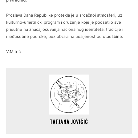
privrednici.
Proslava Dana Republike protekla je u srdačnoj atmosferi, uz
kulturno-umetnički program i druženje koje je podsetilo sve
prisutne na značaj očuvanja nacionalnog identiteta, tradicije i
međusobne podrške, bez obzira na udaljenost od otadžbine.
V.Mitrić
TATJANA JOVIČIĆ