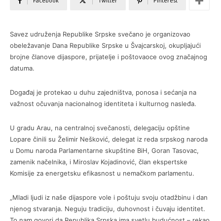
Facebook
Twitter
Pinterest
Savez udruženja Republike Srpske svečano je organizovao
obeležavanje Dana Republike Srpske u Švajcarskoj, okupljajući
brojne članove dijaspore, prijatelje i poštovaoce ovog značajnog
datuma.
Događaj je protekao u duhu zajedništva, ponosa i sećanja na
važnost očuvanja nacionalnog identiteta i kulturnog nasleđa.
U gradu Arau, na centralnoj svečanosti, delegaciju opštine
Lopare činili su Želimir Nešković, delegat iz reda srpskog naroda
u Domu naroda Parlamentarne skupštine BiH, Goran Tasovac,
zamenik načelnika, i Miroslav Kojadinović, član ekspertske
Komisije za energetsku efikasnost u nemačkom parlamentu.
„Mladi ljudi iz naše dijaspore vole i poštuju svoju otadžbinu i dan
njenog stvaranja. Neguju tradiciju, duhovnost i čuvaju identitet.
To nam govori da Republika Srpska ima svetlu budućnost – rekao