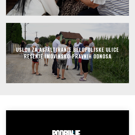
USLOV ZA ASFALTIRANJE BELOPOLJSKE ULICE
REŠENJE IMOVINSKO-PRAVNIH ODNOSA