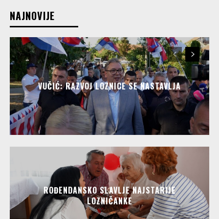
NAJNOVIJE
VUČIĆ: RAZVOJ LOZNICE SE NASTAVLJA
ROĐENDANSKO SLAVLJE NAJSTARIJE
LOZNIČANKE