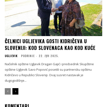
ČELNICI UGLJEVIKA GOSTI KIDRIČEVA U
SLOVENIJI: KOD SLOVENACA KAO KOD KUĆE
UGLJEVIK
PODRINJE
-
22. ЈУН 2025.
Načelnik opštine Ugljevik Dragan Gajić i predsednik Skupštine
opštine Ugljevik Savo Popović posetili su partnersku opštinu
Kidričevo u Republici Sloveniji. Ovaj susret nastavak je
dugogodišnje...
KOMENTARI