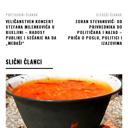
PRETHODNI ČLANAK
SLEDEĆI ČLANAK
VELIČANSTVEN KONCERT
ZORAN STEVANOVIĆ: OD
STEFANA MILENKOVIĆA U
PRIVREDNIKA DO
BIJELJINI – RADOST
POLITIČARA I NAZAD –
PUBLIKE I SEĆANJE NA DA
PRIČA O POSLU, POLITICI I
„MEĐAŠI“
IZAZOVIMA
SLIČNI ČLANCI