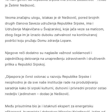
je Želimir Nešković.
Veoma značajnu ulogu, istakao je dr Nešković, pored brojnih
drugih članova Saveza udruženja Republike Srpske, ima i
Udruženje Majevičana u Švajcarskoj, koje jača veze sa maticom,
zbog čega im je izrazio duboku zahvalnost na kontinuiranoj
podršci koju pružaju Domu zdravlja Lopare.
Njegove reči dodatno su naglasile važnost solidarnosti i
zajedničkog delovanja na unapređenju zdravstvenih i društvenih
prilika u Republici Srpskoj.
„Dijaspora je čvrst oslonac u razvoju Republike Srpske i
neophodno je da sve naše institucije rade na produbljivanju
saradnje kako bi srpski kulturni, duhovni i privredni prostor ostao
nedeljiv i jedinstven – dodao je Nešković.
Među prisutnima bio je i istaknuti ekspert za energetsku
efikasnost, humanista i dobrotvor Miroslav Kojadinović, jedan od