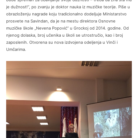
je dužnost!“, po zvanju je doktor nauka iz muzičke teorije. Piše u
obrazloženju nagrade koju tradicionalno dodeljuje Ministarstvo
prosvete na Savindan, da je na mestu direktora Osnovne
muzičke škole „Nevena Popović“ u Grockoj od 2014. godine. Od
njenog dolaska, broj učenika u školi se utrostručio, kao i broj
zaposlenih. Otvorena su nova izdvojena odeljenja u Vinči i
Umčarima.