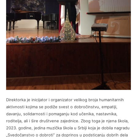
Direktorka je inicijator i organizator velikog broja humanitarnih
aktivnosti kojima se podiže svest o dobročinstvu, empatiji,
davanju, solidarnosti i pomaganju kod učenika, nastavnika,
roditelja, ali i šire društvene zajednice. Zbog toga je njena škola,
2023. godine, jedina muzička škola u Srbiji koja je dobila nagradu
„Svedočanstvo o dobroti“ za doprinos u podsticanju dobrih dela