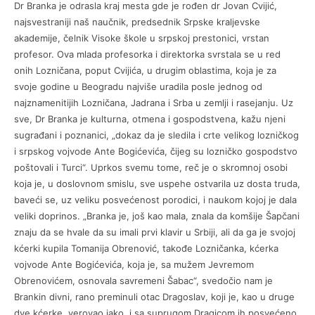
Dr Branka je odrasla kraj mesta gde je rođen dr Jovan Cvijić,
najsvestraniji naš naučnik, predsednik Srpske kraljevske
akademije, čelnik Visoke škole u srpskoj prestonici, vrstan
profesor. Ova mlada profesorka i direktorka svrstala se u red
onih Lozničana, poput Cvijića, u drugim oblastima, koja je za
svoje godine u Beogradu najviše uradila posle jednog od
najznamenitijih Lozničana, Jadrana i Srba u zemlji i rasejanju. Uz
sve, Dr Branka je kulturna, otmena i gospodstvena, kažu njeni
sugrađani i poznanici, „dokaz da je sledila i crte velikog lozničkog
i srpskog vojvode Ante Bogićevića, čijeg su lozničko gospodstvo
poštovali i Turci“. Uprkos svemu tome, reč je o skromnoj osobi
koja je, u doslovnom smislu, sve uspehe ostvarila uz dosta truda,
baveći se, uz veliku posvećenost porodici, i naukom kojoj je dala
veliki doprinos. „Branka je, još kao mala, znala da komšije Šapčani
znaju da se hvale da su imali prvi klavir u Srbiji, ali da ga je svojoj
kćerki kupila Tomanija Obrenović, takođe Lozničanka, kćerka
vojvode Ante Bogićevića, koja je, sa mužem Jevremom
Obrenovićem, osnovala savremeni Šabac“, svedočio nam je
Brankin divni, rano preminuli otac Dragoslav, koji je, kao u druge
dve kćerke, verovao jako, i sa suprugom Dragicom ih posvećeno