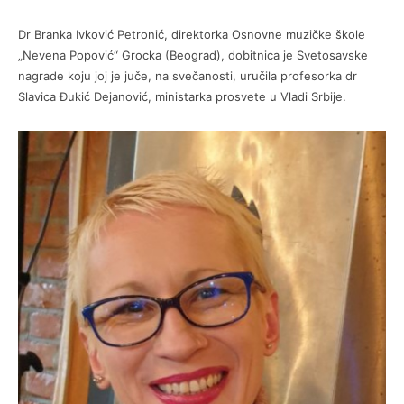
Dr Branka Ivković Petronić, direktorka Osnovne muzičke škole
„Nevena Popović“ Grocka (Beograd), dobitnica je Svetosavske
nagrade koju joj je juče, na svečanosti, uručila profesorka dr
Slavica Đukić Dejanović, ministarka prosvete u Vladi Srbije.