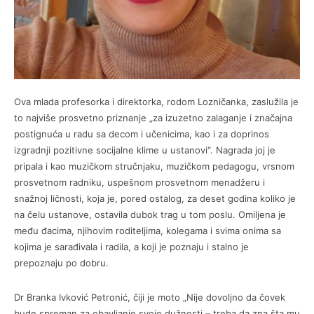
Ova mlada profesorka i direktorka, rodom Lozničanka, zaslužila je
to najviše prosvetno priznanje „za izuzetno zalaganje i značajna
postignuća u radu sa decom i učenicima, kao i za doprinos
izgradnji pozitivne socijalne klime u ustanovi“. Nagrada joj je
pripala i kao muzičkom stručnjaku, muzičkom pedagogu, vrsnom
prosvetnom radniku, uspešnom prosvetnom menadžeru i
snažnoj ličnosti, koja je, pored ostalog, za deset godina koliko je
na čelu ustanove, ostavila dubok trag u tom poslu. Omiljena je
među đacima, njihovim roditeljima, kolegama i svima onima sa
kojima je sarađivala i radila, a koji je poznaju i stalno je
prepoznaju po dobru.
Dr Branka Ivković Petronić, čiji je moto „Nije dovoljno da čovek
bude spreman za obavljanje svoje dužnosti – treba da zna šta mu