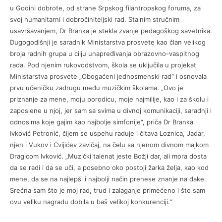
u Godini dobrote, od strane Srpskog filantropskog foruma, za
svoj humanitarni i dobročiniteljski rad. Stalnim stručnim
usavršavanjem, Dr Branka je stekla zvanje pedagoškog savetnika.
Dugogodišnji je saradnik Ministarstva prosvete kao član velikog
broja radnih grupa u cilju unapređivanja obrazovno-vaspitnog
rada. Pod njenim rukovodstvom, škola se uključila u projekat
Ministarstva prosvete „Obogaćeni jednosmenski rad“ i osnovala
prvu učeničku zadrugu među muzičkim školama. „Ovo je
priznanje za mene, moju porodicu, moje najmilije, kao i za školu i
zaposlene u njoj, jer sam sa svima u divnoj komunikaciji, saradnji i
odnosima koje gajim kao najbolje simfonije“, priča Dr Branka
Ivković Petronić, čijem se uspehu raduje i čitava Loznica, Jadar,
njen i Vukov i Cvijićev zavičaj, na čelu sa njenom divnom majkom
Dragicom Ivković. „Muzički talenat jeste Božji dar, ali mora dosta
da se radi i da se uči, a posebno oko postoji žarka želja, kao kod
mene, da se na najlepši i najbolji način prenese znanje na đake.
Srećna sam što je moj rad, trud i zalaganje primećeno i što sam
ovu veliku nagradu dobila u baš velikoj konkurenciji.“