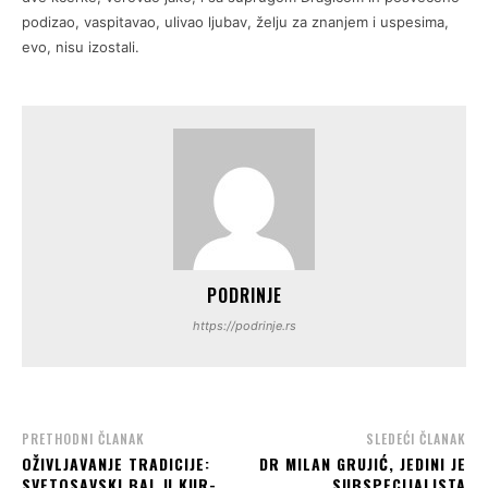
podizao, vaspitavao, ulivao ljubav, želju za znanjem i uspesima,
evo, nisu izostali.
PODRINJE
https://podrinje.rs
PRETHODNI ČLANAK
SLEDEĆI ČLANAK
OŽIVLJAVANJE TRADICIJE:
DR MILAN GRUJIĆ, JEDINI JE
SVETOSAVSKI BAL U KUR-
SUBSPECIJALISTA