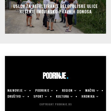
USLOV ZA ASFALTIRANJE BELOPOLJSKE ULICE
REŠENJE IMOVINSKO-PRAVNIH ODNOSA
NAJNOVIJE
PODRINJE
REGION
MAČVA
DRUŠTVO
SPORT
KULTURA
HRONIKA
COPYRIGHT PODRINJE.RS