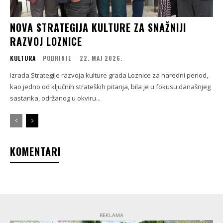
NOVA STRATEGIJA KULTURE ZA SNAŽNIJI
RAZVOJ LOZNICE
KULTURA
PODRINJE
-
22. МАЈ 2026.
Izrada Strategije razvoja kulture grada Loznice za naredni period,
kao jedno od ključnih strateških pitanja, bila je u fokusu današnjeg
sastanka, održanog u okviru...
KOMENTARI
REKLAMA