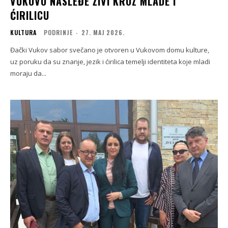
VUKOVO NASLEĐE ŽIVI KROZ MLADE I
ĆIRILICU
KULTURA
PODRINJE
-
27. МАЈ 2026.
Đački Vukov sabor svečano je otvoren u Vukovom domu kulture,
uz poruku da su znanje, jezik i ćirilica temelji identiteta koje mladi
moraju da...