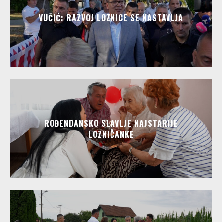
VUČIĆ: RAZVOJ LOZNICE SE NASTAVLJA
ROĐENDANSKO SLAVLJE NAJSTARIJE
LOZNIČANKE