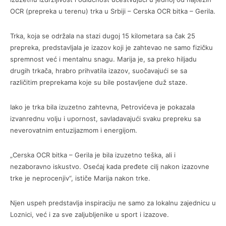
OCR (prepreka u terenu) trka u Srbiji – Cerska OCR bitka – Gerila.
Trka, koja se održala na stazi dugoj 15 kilometara sa čak 25
prepreka, predstavljala je izazov koji je zahtevao ne samo fizičku
spremnost već i mentalnu snagu. Marija je, sa preko hiljadu
drugih trkača, hrabro prihvatila izazov, suočavajući se sa
različitim preprekama koje su bile postavljene duž staze.
Iako je trka bila izuzetno zahtevna, Petrovićeva je pokazala
izvanrednu volju i upornost, savladavajući svaku prepreku sa
neverovatnim entuzijazmom i energijom.
„Cerska OCR bitka – Gerila je bila izuzetno teška, ali i
nezaboravno iskustvo. Osećaj kada pređete cilj nakon izazovne
trke je neprocenjiv“, ističe Marija nakon trke.
Njen uspeh predstavlja inspiraciju ne samo za lokalnu zajednicu u
Loznici, već i za sve zaljubljenike u sport i izazove.