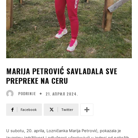
MARIJA PETROVIĆ SAVLADALA SVE
PREPREKE NA CERU
21. АПРИЛ 2024.
PODRINJE
Facebook
Twitter
U subotu, 20. aprila, Lozničanka Marija Petrović, pokazala je
izuzetnu izdržljivost i odlučnost učestvujući u jednoj od najtežih