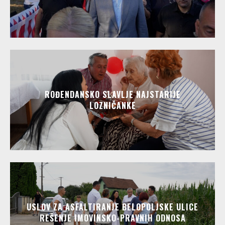
ROĐENDANSKO SLAVLJE NAJSTARIJE
LOZNIČANKE
USLOV ZA ASFALTIRANJE BELOPOLJSKE ULICE
REŠENJE IMOVINSKO-PRAVNIH ODNOSA