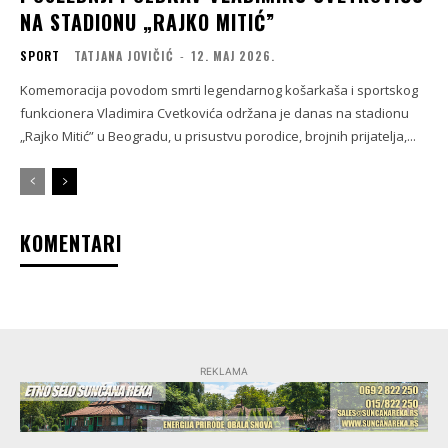
NA STADIONU „RAJKO MITIĆ”
SPORT
TATJANA JOVIČIĆ
-
12. МАЈ 2026.
Komemoracija povodom smrti legendarnog košarkaša i sportskog
funkcionera Vladimira Cvetkovića održana je danas na stadionu
„Rajko Mitić” u Beogradu, u prisustvu porodice, brojnih prijatelja,...
KOMENTARI
REKLAMA