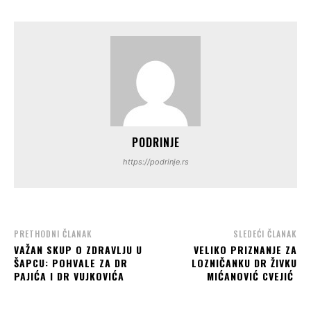
PODRINJE
https://podrinje.rs
PRETHODNI ČLANAK
SLEDEĆI ČLANAK
VAŽAN SKUP O ZDRAVLJU U
VELIKO PRIZNANJE ZA
ŠAPCU: POHVALE ZA DR
LOZNIČANKU DR ŽIVKU
PAJIĆA I DR VUJKOVIĆA
MIĆANOVIĆ CVEJIĆ