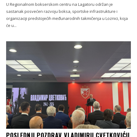
U Regionalnom bokserskom centru na Lagatoru održan je
sastanak posvećen razvoju boksa, sportske infrastrukture i
organizaciji predstojećih međunarodnih takmičenja u Loznici, koja
će u...
POSLEDNJI POZDRAV VLADIMIRU CVETKOVIĆU