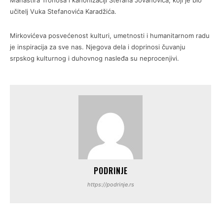
Manastira Tronoša i kanonizaciji Stefana Jovanovića, koji je bio
učitelj Vuka Stefanovića Karadžića.
Mirkovićeva posvećenost kulturi, umetnosti i humanitarnom radu
je inspiracija za sve nas. Njegova dela i doprinosi čuvanju
srpskog kulturnog i duhovnog nasleđa su neprocenjivi.
PODRINJE
https://podrinje.rs