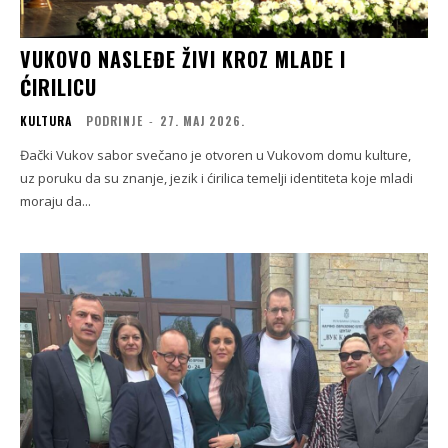
VUKOVO NASLEĐE ŽIVI KROZ MLADE I
ĆIRILICU
KULTURA
PODRINJE
-
27. МАЈ 2026.
Đački Vukov sabor svečano je otvoren u Vukovom domu kulture,
uz poruku da su znanje, jezik i ćirilica temelji identiteta koje mladi
moraju da...