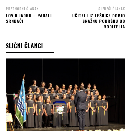
PRETHODNI ČLANAK
SLEDEĆI ČLANAK
LOV U JADRU – PADALI
UČITELJ IZ LEŠNICE DOBIO
SRNDAĆI
SNAŽNU PODRŠKU OD
RODITELJA
SLIČNI ČLANCI