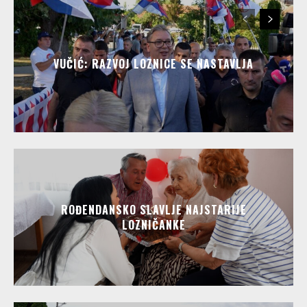
VUČIĆ: RAZVOJ LOZNICE SE NASTAVLJA
ROĐENDANSKO SLAVLJE NAJSTARIJE
LOZNIČANKE