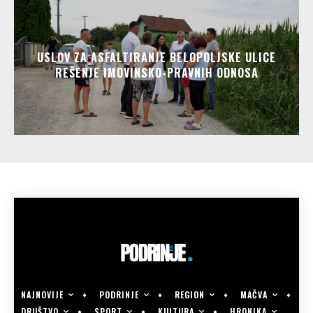
USLOV ZA ASFALTIRANJE BELOPOLJSKE ULICE
REŠENJE IMOVINSKO-PRAVNIH ODNOSA
NAJNOVIJE
PODRINJE
REGION
MAČVA
DRUŠTVO
SPORT
KULTURA
HRONIKA