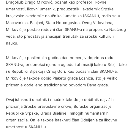
Dragoljub Drago Mirković, poznat kao profesor likovne
umetnosti, likovni umetnik, preduzetnik i akademik Srpske
kraljevske akademije naučnika i umetnika (SKANU), rodio se u
Macavarima, Banjani, Stara Hercegovina. Ovog Vidovdana,
Mirković je postao redovni član SKANU-a na preporuku Naučnog
veća, što predstavlja značajan trenutak za srpsku kulturu i
nauku.
Mirković je posljednjih godina dao nemerljiv doprinos radu
SKANU-a, pridonošći njenom ugledu i afirmaciji kako u Srbiji, tako
i u Republici Srpskoj i Crnoj Gori. Kao počasni član SKANU-a,
Mirković je takođe dobio Plaketu grada Loznica, što je veliko
priznanje dodeljeno tradicionalno povodom Dana grada.
Ovaj istaknuti umetnik i naučnik takođe je dobitnik najviših
priznanja Srpske pravoslavne crkve, Boračke organizacije
Republike Srpske, Grada Bijeljine i mnogih humanitarnih
organizacija. On je takođe istaknuti član Odeljenja za likovnu
umetnost u SKANU-u.