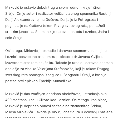
Mirković je ostavio dubok trag u svom rodnom kraju i širom
Srbije. On je autor i realizator veličanstvenog spomenika Ruskinji
Dariji Aleksandrovnoj na Gučevu. Darija je iz Petrograda i
poginula je na Gučevu tokom Prvog svetskog rata, pomažući
srpskim junacima. Spomenik je darovan narodu Loznice, Jadra i
cele Srbije.
Osim toga, Mirković je osmislio i darovao spomen-znamenje u
Loznici, posvećeno akademiku profesoru dr Jovanu Cvijiću,
izuzetnom srpskom naučniku. Takođe je uradio i darovao spomen
obeležje za vladike Valerijana Stefanovića, koji je tokom Drugog
svetskog rata pomagao izbeglice u Beogradu i Srbiji, a kasnije
postao prvi episkop Eparhije Šumadijske.
Mirković je dao značajan doprinos obeležavanju stradanja oko
400 meštana u selu Cikote kod Loznice. Osim toga, kao pisac,
Mirković je doprineo obnovi sećanja na znamenitog Srbina,
Miloša Milojevića. Takođe je bio ključna figura u očuvanju nasleđa